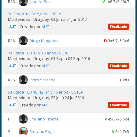
R16
Juan Nuñez
V
1x6 7x5 10x7
2a Etapa 1a Categoría - SC1A
Montevideo - Uruguay, 03 Jun à 04 Jun 2017
Creado por
AUT
Finalizado
R16
Diego Magarian
D
3x6 7x5 3x6
7a Etapa TED 12 y 16 años - SC16
Montevideo - Uruguay, 03 Sep à 04 Sep 2016
Creado por
AUT
Finalizado
R16
Piero Scarone
D
WO
5a Etapa TED 10, 12, 14 y 16 años - SC16A
Montevideo - Uruguay, 22 Jul à 24 Jul 2016
Creado por
AUT
Finalizado
F
Emiliano Troche
V
4x6 7x5 6x4
S
Stefano Poggi
V
6x1 7x5