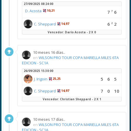
27/09/2025 08:24:00
D. Acosta
10,21
7
7
6
2
6
2
C. Sheppard
14,97
Vencedor: Darío Acosta - 2 X 0
10 meses 16 días..
en
WILSON PRO TOUR COPA MARIELLA MILES 6TA
EDICION - SC1A
26/09/2025 15:30:00
5
6
5
J. Irigoin
25,25
7
0
10
C. Sheppard
14,97
Vencedor: Christian Sheppard - 2 X 1
10 meses 17 días..
en
WILSON PRO TOUR COPA MARIELLA MILES 6TA
EDICION - SC1A