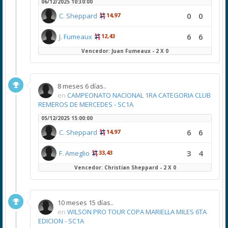
06/12/2025 10:30:00
0
0
C. Sheppard
14,97
6
6
J. Fumeaux
12,43
Vencedor: Juan Fumeaux - 2 X 0
8 meses 6 días..
en
CAMPEONATO NACIONAL 1RA CATEGORIA CLUB
REMEROS DE MERCEDES - SC1A
05/12/2025 15:00:00
6
6
C. Sheppard
14,97
3
4
F. Ameglio
33,43
Vencedor: Christian Sheppard - 2 X 0
10 meses 15 días..
en
WILSON PRO TOUR COPA MARIELLA MILES 6TA
EDICION - SC1A