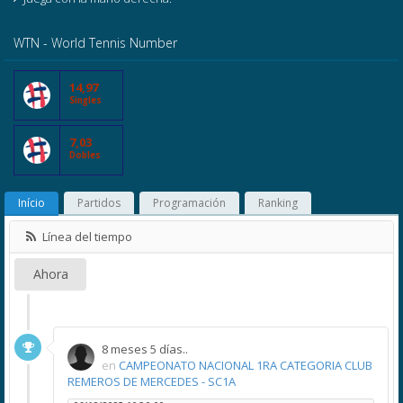
WTN - World Tennis Number
14,97
Singles
7,03
Dobles
Início
Partidos
Programación
Ranking
Línea del tiempo
Ahora
8 meses 5 días..
en
CAMPEONATO NACIONAL 1RA CATEGORIA CLUB
REMEROS DE MERCEDES - SC1A