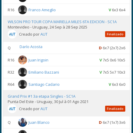
R16
Franco Ameglio
V
6x3 6x4
WILSON PRO TOUR COPA MARIELLA MILES 6TA EDICION - SC1A
Montevideo - Uruguay, 24 Sep à 28 Sep 2025
Creado por
AUT
Finalizado
Darío Acosta
Q
D
6x7 (2x7) 2x6
R16
Juan Irigoin
V
7x5 0x6 10x5
R32
Emiliano Bazzani
V
7x5 5x7 10x3
R64
Santiago Cadario
V
6x3 6x0
Grand Prix #1 3a etapa Singles - SC1A
Punta Del Este - Uruguay, 30 Jul à 01 Ago 2021
Creado por
AUT
Finalizado
Q
Juan Blanco
D
6x7 (1x7) 3x6