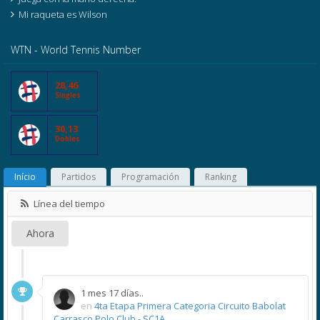
Mi raqueta es Wilson
WTN - World Tennis Number
28,46
Singles
30,13
Dobles
Início
Partidos
Programación
Ranking
Línea del tiempo
Ahora
1 mes 17 días..
en
4ta Etapa Primera Categoria Circuito Babolat
Carrasco Polo Club - SC1A