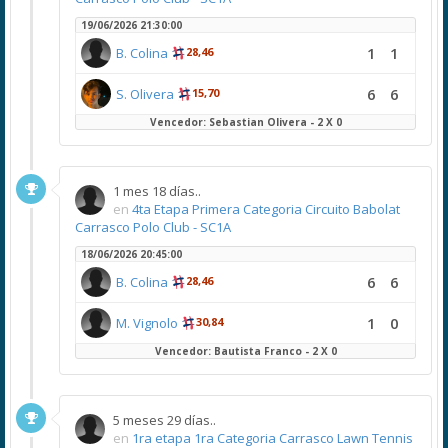
19/06/2026 21:30:00
1
1
B. Colina
28,46
6
6
S. Olivera
15,70
Vencedor: Sebastian Olivera - 2 X 0
1 mes 18 días..
en
4ta Etapa Primera Categoria Circuito Babolat
Carrasco Polo Club - SC1A
18/06/2026 20:45:00
6
6
B. Colina
28,46
1
0
M. Vignolo
30,84
Vencedor: Bautista Franco - 2 X 0
5 meses 29 días..
en
1ra etapa 1ra Categoria Carrasco Lawn Tennis