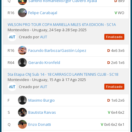
Q
Santino Romaniello/Igor Clavero Ayala
D
8x9
R16
Felipe Carabajal
V
WO
WILSON PRO TOUR COPA MARIELLA MILES 6TA EDICION - SC1A
Montevideo - Uruguay, 24 Sep à 28 Sep 2025
Creado por
AUT
Finalizado
R16
Facundo Barboza/Gastón López
D
4x6 3x6
R64
Gerardo Kronfeld
D
2x6 1x6
5ta Etapa CNJ Sub 14 - 18 CARRASCO LAWN TENNIS CLUB - SC18
Montevideo - Uruguay, 15 Ago à 17 Ago 2025
Creado por
AUT
Finalizado
F
Maximo Burgio
D
1x6 2x6
S
Bautista Raivas
V
6x4 6x2
Q
Enzo Donatti
V
0x6 6x2 6x1