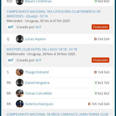
R32
Mauro Contreras
V
6x0 6x0
CAMPEONATO NACIONAL 1RA CATEGORIA CLUB REMEROS DE
MERCEDES - (Qualy) - SC1A
Mercedes - Uruguay, 05 Dic à 07 Dic 2025
Creado por
AUT
Finalizado
Q
Lucas Aquino
D
2x6 2x6
MASTERS CLUB HOTEL DEL LAGO 14/18 - SC18
Maldonado - Uruguay, 28 Nov à 30 Nov 2025
Creado por
AUT
Finalizado
S
Thiago Estramil
D
1x6 3x6
RR
Daniel Noguera
V
6x3 7x5
RR
Tomas Carvallido
V
6x2 6x2
RR
Federico Marques
D
7x5 1x6 3x6
CAMPEONATO NACIONAL 18 AÑOS CARRASCO LAWN TENNIS CLUB