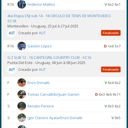
R16
Federico Mattos
V
6x2 6x1
4ta Etapa CNJ sub 14 - 18 CIRCULO DE TENIS DE MONTEVIDEO -
SC18
Montevideo - Uruguay, 25 Jul à 27 Jul 2025
Creado por
AUT
Finalizado
R16
Gastón López
D
1x6 5x7
G 2 SUB 12 - 16 CANTEGRIL COUNTRY CLUB - SC16
Punta Del Este - Uruguay, 06 Jun à 08 Jun 2025
Creado por
AUT
Finalizado
F
Enzo Donatti
V
6x4 6x2
F
Tomas Carvallido/Juan Ganon
D
6x3 4x6 9x11
S
Renato Pereira
V
6x3 6x2
S
Igor Clavero Ayala/Enzo Donatti
V
9x5