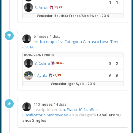
1
1
S. Arruti
30,73
Vencedor: Bautista Franco/Alen Piven - 2 X 0
6 meses 1 día..
en
1ra etapa 1ra Categoria Carrasco Lawn Tennis
- SC1A
05/02/2026 18:00:00
3
2
B. Colina
28,46
6
6
I. Ayala
28,39
Vencedor: Igor Ayala - 2 X 0
110 meses 14 días..
Inscripción en
4ta. Etapa 10-14 años -
Clasificatorio Montevideo
en la categoría
Caballero 10
años Singles