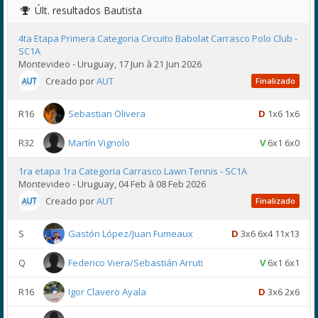
Últ. resultados
Bautista
4ta Etapa Primera Categoria Circuito Babolat Carrasco Polo Club -
SC1A
Montevideo - Uruguay, 17 Jun à 21 Jun 2026
Creado por
AUT
Finalizado
R16
Sebastian Olivera
D
1x6 1x6
R32
Martín Vignolo
V
6x1 6x0
1ra etapa 1ra Categoria Carrasco Lawn Tennis - SC1A
Montevideo - Uruguay, 04 Feb à 08 Feb 2026
Creado por
AUT
Finalizado
S
Gastón López/Juan Fumeaux
D
3x6 6x4 11x13
Q
Federico Viera/Sebastián Arruti
V
6x1 6x1
R16
Igor Clavero Ayala
D
3x6 2x6