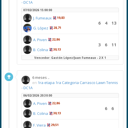
- DC1A
07/02/2026 15:00:00
J. Fumeaux
19,83
6
4
13
G. López
28,71
A. Piven
22,86
3
6
11
B. Colina
30,13
Vencedor: Gastón López/Juan Fumeaux - 2 X 1
6 meses ..
en
1ra etapa 1ra Categoria Carrasco Lawn Tennis
- DC1A
06/02/2026 20:30:00
A. Piven
22,86
6
6
B. Colina
30,13
F. Viera
29,51