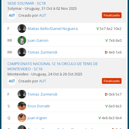
SEDE SOLYMAR - SC18
Solymar - Uruguay, 31 Oct à 02 Nov 2025
Creado por
AUT
Finalizado
F
Matías Bello/Daniel Noguera
V
5x7 6x2 10x2
RR
Juan Ganon
V
7x6 6x0
RR
Tomas Zurmendi
D
4x6 1x6
CAMPEONATO NACIONAL 12 16 CIRCULO DE TENIS DE
MONTEVIDEO - SC16
Montevideo - Uruguay, 24 Oct à 26 Oct 2025
Creado por
AUT
Finalizado
F
Tomas Zurmendi
D
0x6 5x7
S
Enzo Donatti
V
6x0 6x3
Q
Juan Irigoin
V
4x6 6x3 6x4