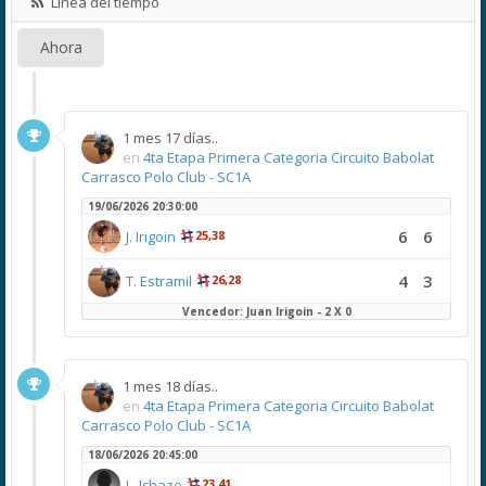
Línea del tiempo
Ahora
1 mes 17 días..
en
4ta Etapa Primera Categoria Circuito Babolat
Carrasco Polo Club - SC1A
19/06/2026 20:30:00
6
6
J. Irigoin
25,38
4
3
T. Estramil
26,28
Vencedor: Juan Irigoin - 2 X 0
1 mes 18 días..
en
4ta Etapa Primera Categoria Circuito Babolat
Carrasco Polo Club - SC1A
18/06/2026 20:45:00
L. Ichazo
23,41