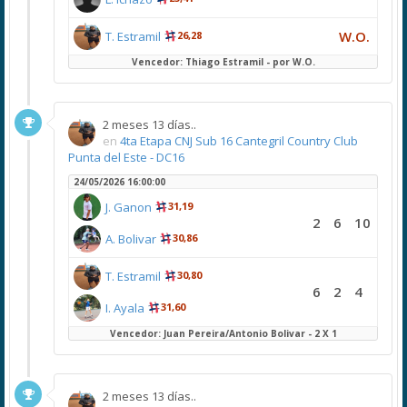
W.O.
T. Estramil
26,28
Vencedor: Thiago Estramil - por W.O.
2 meses 13 días..
en
4ta Etapa CNJ Sub 16 Cantegril Country Club
Punta del Este - DC16
24/05/2026 16:00:00
J. Ganon
31,19
2
6
10
A. Bolivar
30,86
T. Estramil
30,80
6
2
4
I. Ayala
31,60
Vencedor: Juan Pereira/Antonio Bolivar - 2 X 1
2 meses 13 días..