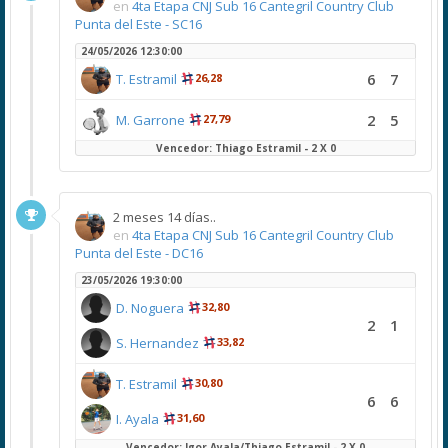
en
4ta Etapa CNJ Sub 16 Cantegril Country Club
Punta del Este - SC16
24/05/2026 12:30:00
6
7
T. Estramil
26,28
2
5
M. Garrone
27,79
Vencedor: Thiago Estramil - 2 X 0
2 meses 14 días..
en
4ta Etapa CNJ Sub 16 Cantegril Country Club
Punta del Este - DC16
23/05/2026 19:30:00
D. Noguera
32,80
2
1
S. Hernandez
33,82
T. Estramil
30,80
6
6
I. Ayala
31,60
Vencedor: Igor Ayala/Thiago Estramil - 2 X 0