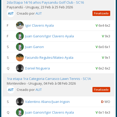
2da Etapa 14/16 años Paysandu Golf Club - SC16
Paysandú - Uruguay, 23 Feb à 25 Feb 2026
Creado por
AUT
Finalizado
F
Igor Clavero Ayala
V
6x4 6x2
F
Juan Ganon/Igor Clavero Ayala
V
9x3
S
Juan Ganon
V
6x0 6x1
S
Facundo Regules/Mateo Ayala
V
9x1
Q
Daniel Noguera
V
6x2 6x2
1ra etapa 1ra Categoria Carrasco Lawn Tennis - SC1A
Montevideo - Uruguay, 04 Feb à 08 Feb 2026
Creado por
AUT
Finalizado
S
Valentino Aliano/Juan Irigoin
D
WO
Q
Juan Ganon/Igor Clavero Ayala
V
6x1 6x3