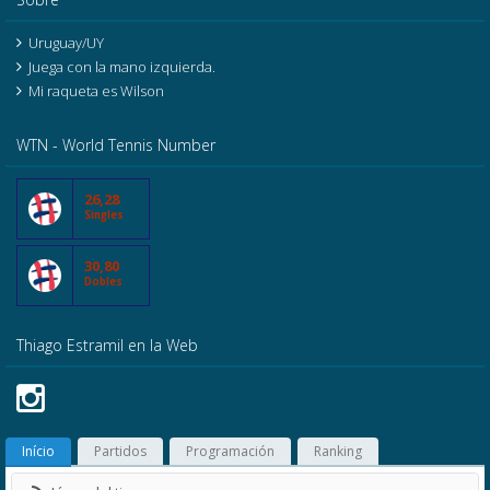
Uruguay/UY
Juega con la mano izquierda.
Mi raqueta es Wilson
WTN - World Tennis Number
26,28
Singles
30,80
Dobles
Thiago Estramil en la Web
Início
Partidos
Programación
Ranking