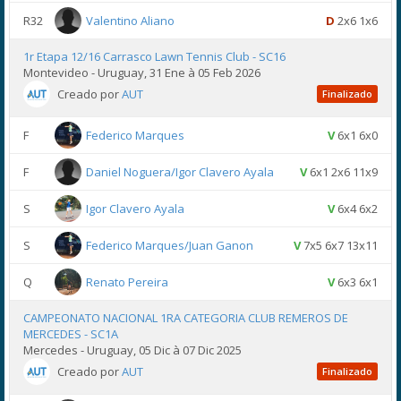
R32
Valentino Aliano
D
2x6 1x6
1r Etapa 12/16 Carrasco Lawn Tennis Club - SC16
Montevideo - Uruguay, 31 Ene à 05 Feb 2026
Creado por
AUT
Finalizado
F
Federico Marques
V
6x1 6x0
F
Daniel Noguera/Igor Clavero Ayala
V
6x1 2x6 11x9
S
Igor Clavero Ayala
V
6x4 6x2
S
Federico Marques/Juan Ganon
V
7x5 6x7 13x11
Q
Renato Pereira
V
6x3 6x1
CAMPEONATO NACIONAL 1RA CATEGORIA CLUB REMEROS DE
MERCEDES - SC1A
Mercedes - Uruguay, 05 Dic à 07 Dic 2025
Creado por
AUT
Finalizado