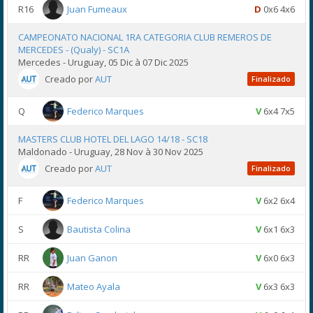
R16
Juan Fumeaux
D
0x6 4x6
CAMPEONATO NACIONAL 1RA CATEGORIA CLUB REMEROS DE
MERCEDES - (Qualy) - SC1A
Mercedes - Uruguay, 05 Dic à 07 Dic 2025
Creado por
AUT
Finalizado
Q
Federico Marques
V
6x4 7x5
MASTERS CLUB HOTEL DEL LAGO 14/18 - SC18
Maldonado - Uruguay, 28 Nov à 30 Nov 2025
Creado por
AUT
Finalizado
F
Federico Marques
V
6x2 6x4
S
Bautista Colina
V
6x1 6x3
RR
Juan Ganon
V
6x0 6x3
RR
Mateo Ayala
V
6x3 6x3