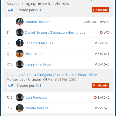
Solymar - Uruguay, 16 Abr à 19 Abr 2026
Creado por
AUT
Finalizado
F
Antonio Bolivar
V
6x3 4x1 Desist.
S
Daniel Noguera/Sebastian Hernandez
D
WO
S
Federico Marques
V
6x3 7x5
Q
Bruno Nan
V
6x0 6x1
R16
Joaquín Perfecto
V
6x0 6x0
2da etapa Primera Categoria Club de Tenis El Pinar - SC1A
Montevideo - Uruguay, 04 Mar à 08 Mar 2026
Creado por
AUT
Finalizado
R16
Juan Fumeaux
D
3x6 2x6
R32
Renato Pereira
V
7x5 6x0