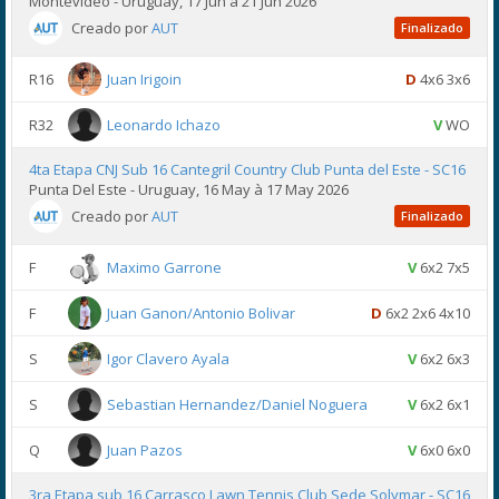
Montevideo - Uruguay, 17 Jun à 21 Jun 2026
Creado por
AUT
Finalizado
R16
Juan Irigoin
D
4x6 3x6
R32
Leonardo Ichazo
V
WO
4ta Etapa CNJ Sub 16 Cantegril Country Club Punta del Este - SC16
Punta Del Este - Uruguay, 16 May à 17 May 2026
Creado por
AUT
Finalizado
F
Maximo Garrone
V
6x2 7x5
F
Juan Ganon/Antonio Bolivar
D
6x2 2x6 4x10
S
Igor Clavero Ayala
V
6x2 6x3
S
Sebastian Hernandez/Daniel Noguera
V
6x2 6x1
Q
Juan Pazos
V
6x0 6x0
3ra Etapa sub 16 Carrasco Lawn Tennis Club Sede Solymar - SC16