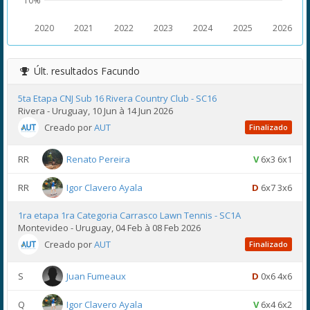
10%
2020
2021
2022
2023
2024
2025
2026
Últ. resultados
Facundo
5ta Etapa CNJ Sub 16 Rivera Country Club - SC16
Rivera - Uruguay, 10 Jun à 14 Jun 2026
Creado por
AUT
Finalizado
RR
Renato Pereira
V
6x3 6x1
RR
Igor Clavero Ayala
D
6x7 3x6
1ra etapa 1ra Categoria Carrasco Lawn Tennis - SC1A
Montevideo - Uruguay, 04 Feb à 08 Feb 2026
Creado por
AUT
Finalizado
S
Juan Fumeaux
D
0x6 4x6
Q
Igor Clavero Ayala
V
6x4 6x2