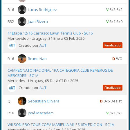
R16
Lucas Rodriguez
V
6x3 6x2
R32
Juan Rivera
V
6x1 6x0
1r Etapa 12/16 Carrasco Lawn Tennis Club - SC16
Montevideo - Uruguay, 31 Ene à 05 Feb 2026
Creado por
AUT
Finalizado
R16
Bruno Nan
D
WO
CAMPEONATO NACIONAL 1RA CATEGORIA CLUB REMEROS DE
MERCEDES - SC1A
Mercedes - Uruguay, 05 Dic à 07 Dic 2025
Creado por
AUT
Finalizado
Q
Sebastian Olivera
D
0x6 Desist.
R16
José Macadam
V
6x1 6x3
WILSON PRO TOUR COPA MARIELLA MILES 6TA EDICION - SC1A
Montevideo - Uruguay, 24 Sep à 28 Sep 2025