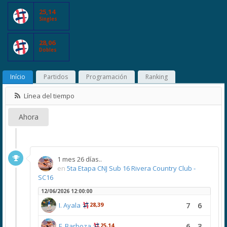
25,14
Singles
28,06
Dobles
Início
Partidos
Programación
Ranking
Línea del tiempo
Ahora
1 mes 26 días..
en
5ta Etapa CNJ Sub 16 Rivera Country Club -
SC16
12/06/2026 12:00:00
7
6
I. Ayala
28,39
6
3
F. Barboza
25,14