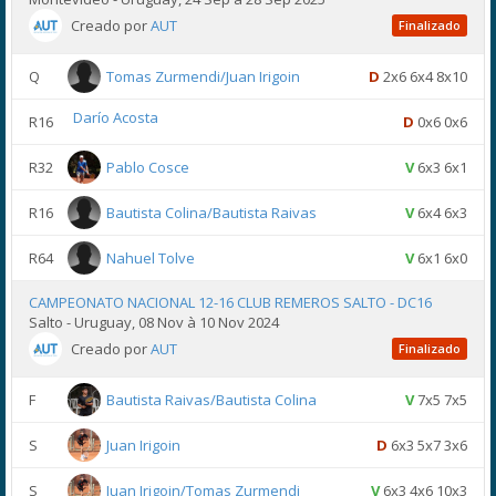
Creado por
AUT
Finalizado
Q
Tomas Zurmendi/Juan Irigoin
D
2x6 6x4 8x10
Darío Acosta
R16
D
0x6 0x6
R32
Pablo Cosce
V
6x3 6x1
R16
Bautista Colina/Bautista Raivas
V
6x4 6x3
R64
Nahuel Tolve
V
6x1 6x0
CAMPEONATO NACIONAL 12-16 CLUB REMEROS SALTO - DC16
Salto - Uruguay, 08 Nov à 10 Nov 2024
Creado por
AUT
Finalizado
F
Bautista Raivas/Bautista Colina
V
7x5 7x5
S
Juan Irigoin
D
6x3 5x7 3x6
S
Juan Irigoin/Tomas Zurmendi
V
6x3 4x6 10x3