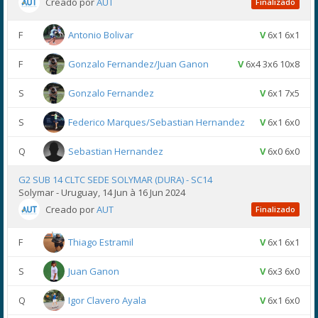
Creado por
AUT
Finalizado
F
Antonio Bolivar
V
6x1 6x1
F
Gonzalo Fernandez/Juan Ganon
V
6x4 3x6 10x8
S
Gonzalo Fernandez
V
6x1 7x5
S
Federico Marques/Sebastian Hernandez
V
6x1 6x0
Q
Sebastian Hernandez
V
6x0 6x0
G2 SUB 14 CLTC SEDE SOLYMAR (DURA) - SC14
Solymar - Uruguay, 14 Jun à 16 Jun 2024
Creado por
AUT
Finalizado
F
Thiago Estramil
V
6x1 6x1
S
Juan Ganon
V
6x3 6x0
Q
Igor Clavero Ayala
V
6x1 6x0