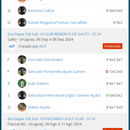
Q
Bautista Colina
V
6x0 6x0
Q
Daniel Noguera/Tomas Carvallido
V
9x2
5ta Etapa CNJ Sub 14 CLUB REMEROS DE SALTO - SC14
Salto - Uruguay, 06 Sep à 08 Sep 2024
Creado por
AUT
Finalizado
F
Gonzalo Fernandez
V
6x2 6x1
F
Gonzalo Fernandez/Juan Ganon
D
1x6 2x6
S
Juan Ganon
V
6x1 6x1
S
Sebastian Hernandez/Igor Clavero Ayala
V
6x0 6x2
Q
Mateo Ayala
V
6x1 6x0
4ta Etapa CNJ Sub 14 PAYSANDU GOLF CLUB - SC14
Paysandú - Uruguay, 09 Ago à 11 Ago 2024