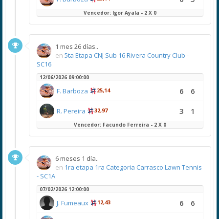
Vencedor: Igor Ayala - 2 X 0
1 mes 26 días..
en
5ta Etapa CNJ Sub 16 Rivera Country Club -
SC16
12/06/2026 09:00:00
6
6
F. Barboza
25,14
3
1
R. Pereira
32,97
Vencedor: Facundo Ferreira - 2 X 0
6 meses 1 día..
en
1ra etapa 1ra Categoria Carrasco Lawn Tennis
- SC1A
07/02/2026 12:00:00
6
6
J. Fumeaux
12,43