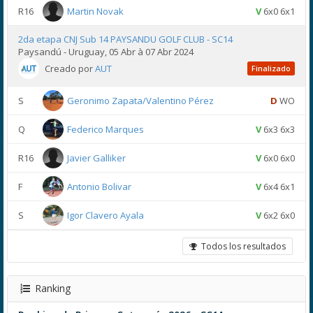
R16
Martin Novak
V
6x0 6x1
2da etapa CNJ Sub 14 PAYSANDU GOLF CLUB - SC14
Paysandú - Uruguay, 05 Abr à 07 Abr 2024
Creado por
AUT
Finalizado
S
Geronimo Zapata/Valentino Pérez
D
WO
Q
Federico Marques
V
6x3 6x3
R16
Javier Galliker
V
6x0 6x0
F
Antonio Bolivar
V
6x4 6x1
S
Igor Clavero Ayala
V
6x2 6x0
Todos los resultados
Ranking