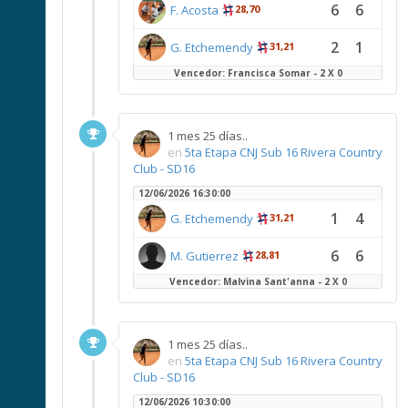
6
6
F. Acosta
28,70
2
1
G. Etchemendy
31,21
Vencedor: Francisca Somar - 2 X 0
1 mes 25 días..
en
5ta Etapa CNJ Sub 16 Rivera Country
Club - SD16
12/06/2026 16:30:00
1
4
G. Etchemendy
31,21
6
6
M. Gutierrez
28,81
Vencedor: Malvina Sant'anna - 2 X 0
1 mes 25 días..
en
5ta Etapa CNJ Sub 16 Rivera Country
Club - SD16
12/06/2026 10:30:00