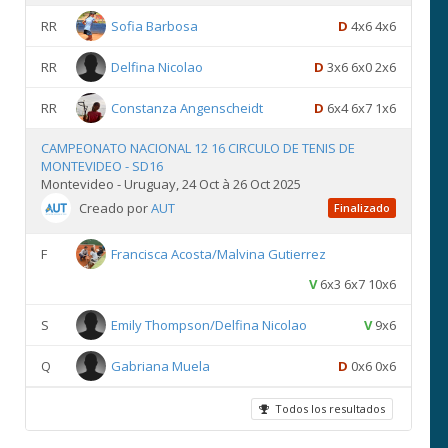
RR
Sofia Barbosa
D
4x6 4x6
RR
Delfina Nicolao
D
3x6 6x0 2x6
RR
Constanza Angenscheidt
D
6x4 6x7 1x6
CAMPEONATO NACIONAL 12 16 CIRCULO DE TENIS DE
MONTEVIDEO - SD16
Montevideo - Uruguay, 24 Oct à 26 Oct 2025
Creado por
AUT
Finalizado
F
Francisca Acosta/Malvina Gutierrez
V
6x3 6x7 10x6
S
Emily Thompson/Delfina Nicolao
V
9x6
Q
Gabriana Muela
D
0x6 0x6
Todos los resultados