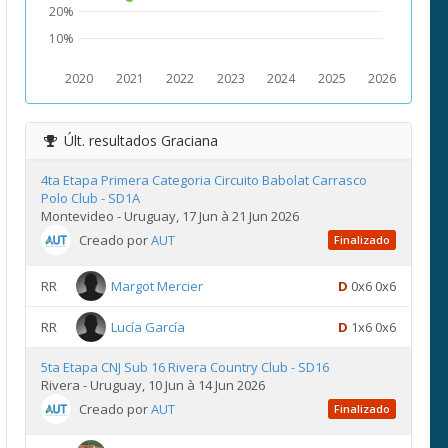
20%
10%
2020
2021
2022
2023
2024
2025
2026
Últ. resultados
Graciana
4ta Etapa Primera Categoria Circuito Babolat Carrasco
Polo Club - SD1A
Montevideo - Uruguay, 17 Jun à 21 Jun 2026
Creado por
AUT
Finalizado
RR
Margot Mercier
D
0x6 0x6
RR
Lucía García
D
1x6 0x6
5ta Etapa CNJ Sub 16 Rivera Country Club - SD16
Rivera - Uruguay, 10 Jun à 14 Jun 2026
Creado por
AUT
Finalizado