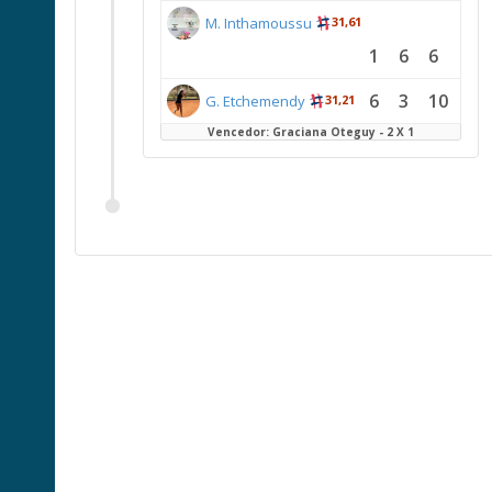
M. Inthamoussu
31,61
1
6
6
6
3
10
G. Etchemendy
31,21
Vencedor: Graciana Oteguy - 2 X 1