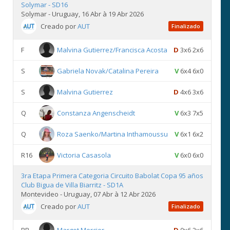
Solymar - SD16
Solymar - Uruguay, 16 Abr à 19 Abr 2026
Creado por
AUT
Finalizado
F
Malvina Gutierrez/Francisca Acosta
D
3x6 2x6
S
Gabriela Novak/Catalina Pereira
V
6x4 6x0
S
Malvina Gutierrez
D
4x6 3x6
Q
Constanza Angenscheidt
V
6x3 7x5
Q
Roza Saenko/Martina Inthamoussu
V
6x1 6x2
R16
Victoria Casasola
V
6x0 6x0
3ra Etapa Primera Categoria Circuito Babolat Copa 95 años
Club Bigua de Villa Biarritz - SD1A
Montevideo - Uruguay, 07 Abr à 12 Abr 2026
Creado por
AUT
Finalizado