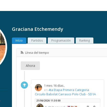
Graciana Etchemendy
Início
Partidos
Programación
Ranking
Línea del tiempo
Ahora
1 mes 16 días..
en
4ta Etapa Primera Categoria
Circuito Babolat Carrasco Polo Club - SD1A
.
21/06/2026 11:30:00
31,21