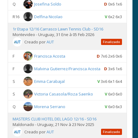
Q
Josefina Soldo
D
0x6 1x6
R16
Delfina Nicolao
V
6x2 6x3
1r Etapa 12/16 Carrasco Lawn Tennis Club - SD16
Montevideo - Uruguay, 31 Ene à 05 Feb 2026
Creado por
AUT
Finalizado
F
Francisca Acosta
D
7x6 2x6 0x6
F
Malvina Gutierrez/Francisca Acosta
D
3x6 1x6
S
Emma Carabajal
V
3x6 6x1 6x4
S
Victoria Casasola/Roza Saenko
V
6x0 6x0
Q
Morena Serrano
V
6x0 6x3
MASTERS CLUB HOTEL DEL LAGO 12/16 - SD16
Maldonado - Uruguay, 21 Nov à 23 Nov 2025
Creado por
AUT
Finalizado