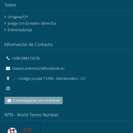
Sobre
Uruguay/UY
Juega con la mano derecha.
Entrenador(a)
Información de Contacto
+598 098115578
mateo.antonio23@outlook.es
, - - Código postal 11200 - Montevideo - UY
Comuníquese con nosotros
WTN - World Tennis Number
27,05