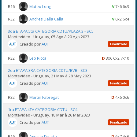
R16
Mateo Long
V
7x6 6x3
R32
Andres Della Cella
V
6x2 6x4
3da ETAPA 5ta CATEGORIA CDTU/PLAZA 3 - SC5
Montevideo - Uruguay, 05 Ago à 20 Ago 2023
Creado por
AUT
Finalizado
R32
Leo Ricca
D
3x6 6x2 7x10
2da ETAPA 3RA CATEGORIA CDTU/BVB - SC3
Montevideo - Uruguay, 21 May à 28 May 2023
Creado por
AUT
Finalizado
R32
Martín Fabregat
D
4x6 0x6
1ra ETAPA 4TA CATEGORIA CDTU - SC4
Montevideo - Uruguay, 18 Mar à 26 Mar 2023
Creado por
AUT
Finalizado
R16
Agustin Duarte
D
6x7 4x6