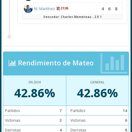
4
6
8
M. Martínez
27,05
Vencedor: Charles Memeteau - 2 X 1
Rendimiento de Mateo
EN 2024
GENERAL
42.86%
42.86%
Partidos
7
Partidos
14
Victorias
3
Victorias
6
Derrotas
4
Derrotas
8