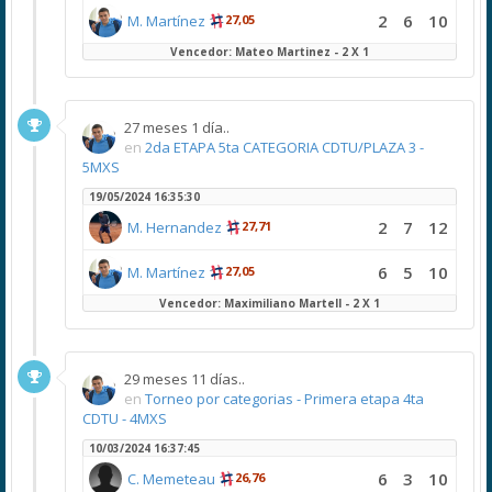
2
6
10
M. Martínez
27,05
Vencedor: Mateo Martinez - 2 X 1
27 meses 1 día..
en
2da ETAPA 5ta CATEGORIA CDTU/PLAZA 3 -
5MXS
19/05/2024 16:35:30
2
7
12
M. Hernandez
27,71
6
5
10
M. Martínez
27,05
Vencedor: Maximiliano Martell - 2 X 1
29 meses 11 días..
en
Torneo por categorias - Primera etapa 4ta
CDTU - 4MXS
10/03/2024 16:37:45
6
3
10
C. Memeteau
26,76