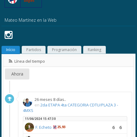
Singles
Mateo Martínez en la Web
Início
Partidos
Programación
Ranking
Línea del tiempo
Ahora
26 meses 8 días..
en
2da ETAPA 4ta CATEGORIA CDTU/PLAZA 3 -
4MXS
11/06/2024 15:47:30
6
6
F. Echeto
25,93