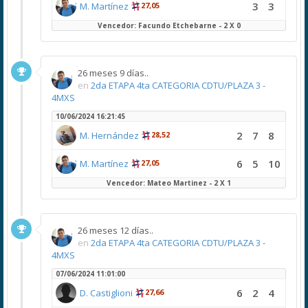
3
3
M. Martínez
27,05
Vencedor: Facundo Etchebarne - 2 X 0
26 meses 9 días..
en
2da ETAPA 4ta CATEGORIA CDTU/PLAZA 3 -
4MXS
10/06/2024 16:21:45
2
7
8
M. Hernández
28,52
6
5
10
M. Martínez
27,05
Vencedor: Mateo Martinez - 2 X 1
26 meses 12 días..
en
2da ETAPA 4ta CATEGORIA CDTU/PLAZA 3 -
4MXS
07/06/2024 11:01:00
6
2
4
D. Castiglioni
27,66