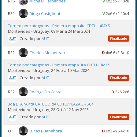
R16
Michael Hernández
V
6x2 5x7 10x8
R32
Diego Castiglioni
V
2x6 6x2 10x4
Torneo por categorias - Primera etapa 4ta CDTU - 4MXS
Montevideo - Uruguay, 09 Mar à 24 Mar 2024
Creado por
AUT
Finalizado
R32
Charles Memeteau
D
4x6 6x3 8x10
Torneo por categorias - Primera etapa 3ra CDTU - 3MXS
Montevideo - Uruguay, 24 Feb à 10 Mar 2024
Creado por
AUT
Finalizado
R32
Rodrigo Da Costa
D
3x6 2x6
3da ETAPA 4ta CATEGORIA CDTU/PLAZA 3 - SC4
Montevideo - Uruguay, 28 Oct à 12 Nov 2023
Creado por
AUT
Finalizado
Q
Lucas Buenahora
D
6x2 4x6 4x10