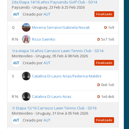
2da Etapa 14/16 años Paysandu Golf Club - SD14
Paysandú - Uruguay, 23 Feb à 25 Feb 2026
Creado por
AUT
Finalizado
Q
Morena Serrano/Gabriela Novak
D
1x9
R16
Roza Saenko
D
5x7 1x6
1ra etapa 14 años Carrasco Lawn Tennis Club - SD14
Montevideo - Uruguay, 05 Feb à 08 Feb 2026
Creado por
AUT
Finalizado
S
Catalina Di Lauro Arias/Federica Maldini
D
0x6 1x6
R16
Catalina Di Lauro Arias
D
1x6 4x6
1r Etapa 12/16 Carrasco Lawn Tennis Club - SD16
Montevideo - Uruguay, 31 Ene à 05 Feb 2026
Creado por
AUT
Finalizado