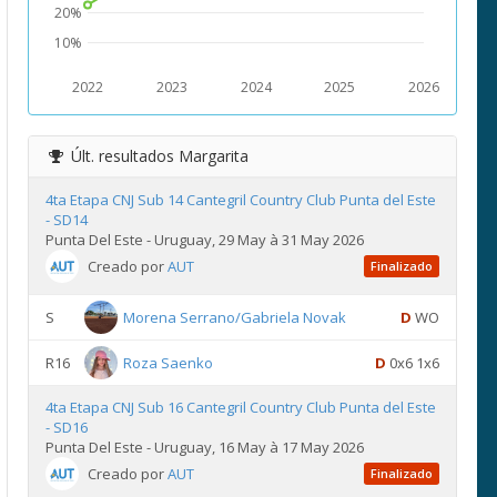
20%
10%
2022
2023
2024
2025
2026
Últ. resultados
Margarita
4ta Etapa CNJ Sub 14 Cantegril Country Club Punta del Este
- SD14
Punta Del Este - Uruguay, 29 May à 31 May 2026
Creado por
AUT
Finalizado
S
Morena Serrano/Gabriela Novak
D
WO
R16
Roza Saenko
D
0x6 1x6
4ta Etapa CNJ Sub 16 Cantegril Country Club Punta del Este
- SD16
Punta Del Este - Uruguay, 16 May à 17 May 2026
Creado por
AUT
Finalizado