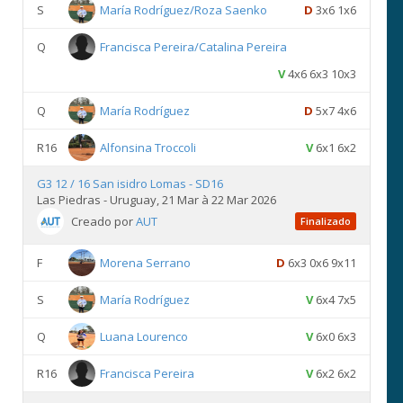
S
María Rodríguez/Roza Saenko
D
3x6 1x6
Q
Francisca Pereira/Catalina Pereira
V
4x6 6x3 10x3
Q
María Rodríguez
D
5x7 4x6
R16
Alfonsina Troccoli
V
6x1 6x2
G3 12 / 16 San isidro Lomas - SD16
Las Piedras - Uruguay, 21 Mar à 22 Mar 2026
Creado por
AUT
Finalizado
F
Morena Serrano
D
6x3 0x6 9x11
S
María Rodríguez
V
6x4 7x5
Q
Luana Lourenco
V
6x0 6x3
R16
Francisca Pereira
V
6x2 6x2