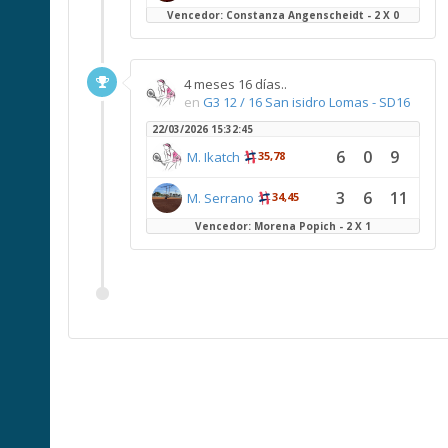
Vencedor: Constanza Angenscheidt - 2 X 0
4 meses 16 días..
en
G3 12 / 16 San isidro Lomas - SD16
22/03/2026 15:32:45
6
0
9
M. Ikatch
35,78
3
6
11
M. Serrano
34,45
Vencedor: Morena Popich - 2 X 1