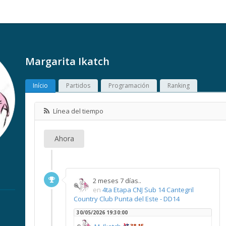
Margarita Ikatch
Início
Partidos
Programación
Ranking
Línea del tiempo
Ahora
2 meses 7 días..
en
4ta Etapa CNJ Sub 14 Cantegril
Country Club Punta del Este - DD14
30/05/2026 19:30:00
38,15