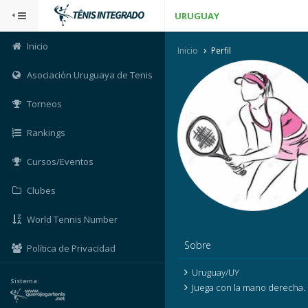
URUGUAY
Inicio
Inicio
Perfil
Asociación Uruguaya de Tenis
Torneos
Rankings
Cursos/Eventos
Clubes
World Tennis Number
Sobre
Política de Privacidad
Uruguay/UY
Sistema:
Juega con la mano derecha.