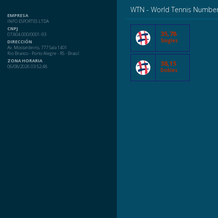
WTN - World Tennis Numbe
EMPRESA
INFO ESPORTES LTDA
CNPJ
35,78
07.804.000/0001-93
Singles
DIRECCIÓN
Av. Mostardeiro, 777 Sala 1401
Rio Branco - Porto Alegre - RS - Brasil
ZONA HORARIA
38,15
06/08/2026 03:52:48
Dobles