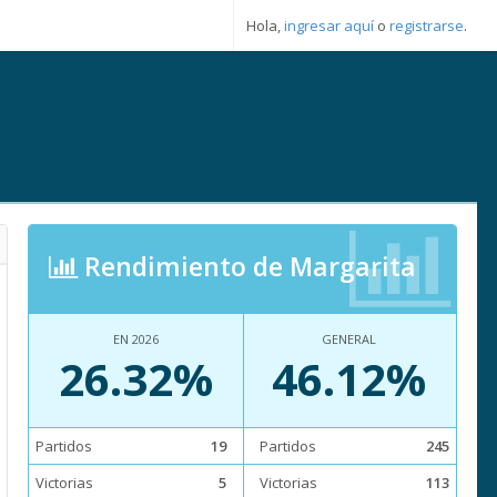
Hola,
ingresar aquí
o
registrarse
.
Rendimiento de Margarita
EN 2026
GENERAL
26.32%
46.12%
Partidos
19
Partidos
245
Victorias
5
Victorias
113