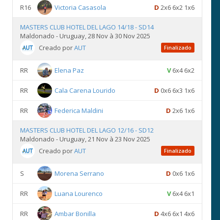
R16
Victoria Casasola
D
2x6 6x2 1x6
MASTERS CLUB HOTEL DEL LAGO 14/18 - SD14
Maldonado - Uruguay, 28 Nov à 30 Nov 2025
Creado por
AUT
Finalizado
RR
Elena Paz
V
6x4 6x2
RR
Cala Carena Lourido
D
0x6 6x3 1x6
RR
Federica Maldini
D
2x6 1x6
MASTERS CLUB HOTEL DEL LAGO 12/16 - SD12
Maldonado - Uruguay, 21 Nov à 23 Nov 2025
Creado por
AUT
Finalizado
S
Morena Serrano
D
0x6 1x6
RR
Luana Lourenco
V
6x4 6x1
RR
Ambar Bonilla
D
4x6 6x1 4x6