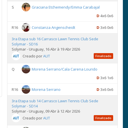
S
Graciana Etchemendy/Emma Carabajal
D
4x6 0x6
R16
Constanza Angenscheidt
D
3x6 0x6
3ra Etapa sub 16 Carrasco Lawn Tennis Club Sede
Solymar - SD16
Solymar - Uruguay, 16 Abr à 19 Abr 2026
Creado por
AUT
Finalizado
Q
Morena Serrano/Cala Carena Lourido
D
3x6 1x6
R16
Morena Serrano
D
3x6 0x6
3ra Etapa sub 14 Carrasco Lawn Tennis Club Sede
Solymar - SD14
Solymar - Uruguay, 09 Abr à 12 Abr 2026
Creado por
AUT
Finalizado