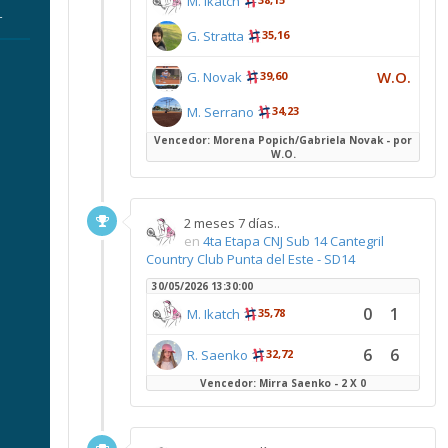
M. Ikatch
r
G. Stratta
35,16
W.O.
G. Novak
39,60
M. Serrano
34,23
Vencedor: Morena Popich/Gabriela Novak - por
W.O.
2 meses 7 días..
en
4ta Etapa CNJ Sub 14 Cantegril
Country Club Punta del Este - SD14
30/05/2026 13:30:00
0
1
M. Ikatch
35,78
6
6
R. Saenko
32,72
Vencedor: Mirra Saenko - 2 X 0