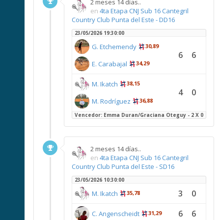
2 meses 14 días..
en
4ta Etapa CNJ Sub 16 Cantegril
Country Club Punta del Este - DD16
23/05/2026 19:30:00
G. Etchemendy
30,89
6
6
E. Carabajal
34,29
M. Ikatch
38,15
4
0
M. Rodríguez
36,88
Vencedor: Emma Duran/Graciana Oteguy - 2 X 0
2 meses 14 días..
en
4ta Etapa CNJ Sub 16 Cantegril
Country Club Punta del Este - SD16
23/05/2026 10:30:00
3
0
M. Ikatch
35,78
6
6
C. Angenscheidt
31,29