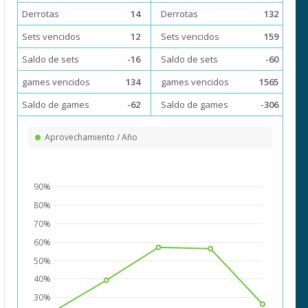
Derrotas
14
Derrotas
132
Sets vencidos
12
Sets vencidos
159
Saldo de sets
-16
Saldo de sets
-60
games vencidos
134
games vencidos
1565
Saldo de games
-62
Saldo de games
-306
Aprovechamiento / Año
90%
80%
70%
60%
50%
40%
30%