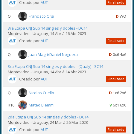
Creado por
AUT
Finalizado
Q
Francisco Orsi
D
WO
3ra Etapa CNJ Sub 14 singles y dobles - DC14
Montevideo - Uruguay, 14 Abr à 16 Abr 2023
Creado por
AUT
Finalizado
Q
Juan Magri/Daniel Noguera
D
0x6 4x6
3ra Etapa CNJ Sub 14 singles y dobles - (Qualy) - SC14
Montevideo - Uruguay, 14 Abr à 14 Abr 2023
Creado por
AUT
Finalizado
Q
Nicolas Cuello
D
1x6 2x6
R16
Mateo Biemmi
V
6x1 6x0
2da Etapa CNJ Sub 14 singles y dobles - DC14
Montevideo - Uruguay, 24 Mar à 26 Mar 2023
Creado por
AUT
Finalizado