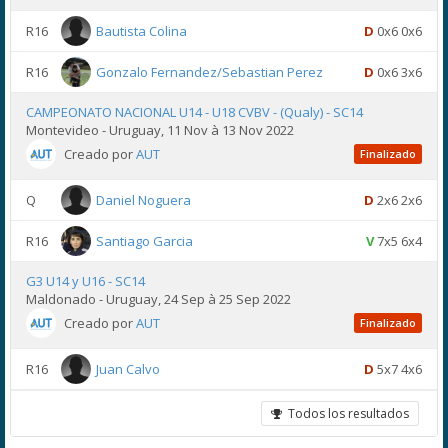
R16
Bautista Colina
D
0x6 0x6
R16
Gonzalo Fernandez/Sebastian Perez
D
0x6 3x6
CAMPEONATO NACIONAL U14 - U18 CVBV - (Qualy) - SC14
Montevideo - Uruguay, 11 Nov à 13 Nov 2022
Creado por
AUT
Finalizado
Q
Daniel Noguera
D
2x6 2x6
R16
Santiago Garcia
V
7x5 6x4
G3 U14 y U16 - SC14
Maldonado - Uruguay, 24 Sep à 25 Sep 2022
Creado por
AUT
Finalizado
R16
Juan Calvo
D
5x7 4x6
Todos los resultados