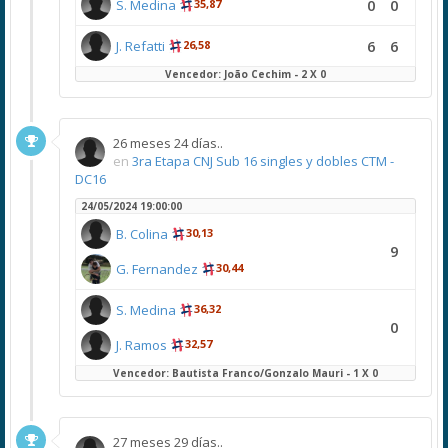
0
0
S. Medina
35,87
6
6
J. Refatti
26,58
Vencedor: João Cechim - 2 X 0
26 meses 24 días..
en
3ra Etapa CNJ Sub 16 singles y dobles CTM -
DC16
24/05/2024 19:00:00
B. Colina
30,13
9
G. Fernandez
30,44
S. Medina
36,32
0
J. Ramos
32,57
Vencedor: Bautista Franco/Gonzalo Mauri - 1 X 0
27 meses 29 días..