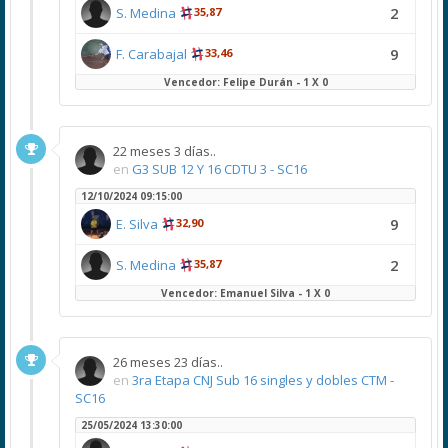
2
S. Medina
35,87
9
F. Carabajal
33,46
Vencedor: Felipe Durán - 1 X 0
22 meses 3 días..
en
G3 SUB 12 Y 16 CDTU 3 - SC16
12/10/2024 09:15:00
9
E. Silva
32,90
2
S. Medina
35,87
Vencedor: Emanuel Silva - 1 X 0
26 meses 23 días..
en
3ra Etapa CNJ Sub 16 singles y dobles CTM -
SC16
25/05/2024 13:30:00