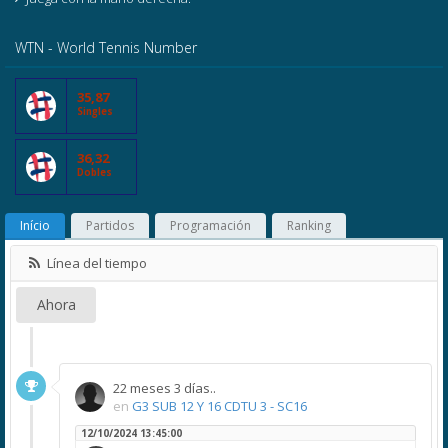
WTN - World Tennis Number
35,87
Singles
36,32
Dobles
Início
Partidos
Programación
Ranking
Línea del tiempo
Ahora
22 meses 3 días..
en
G3 SUB 12 Y 16 CDTU 3 - SC16
12/10/2024 13:45:00