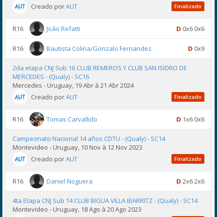
Creado por
AUT
Finalizado
R16
João Refatti
D
0x6 0x6
R16
Bautista Colina/Gonzalo Fernandez
D
0x9
2da etapa CNJ Sub 16 CLUB REMEROS Y CLUB SAN ISIDRO DE
MERCEDES - (Qualy) - SC16
Mercedes - Uruguay, 19 Abr à 21 Abr 2024
Creado por
AUT
Finalizado
R16
Tomas Carvallido
D
1x6 0x6
Campeonato Nacional 14 años CDTU - (Qualy) - SC14
Montevideo - Uruguay, 10 Nov à 12 Nov 2023
Creado por
AUT
Finalizado
R16
Daniel Noguera
D
2x6 2x6
4ta Etapa CNJ Sub 14 CLUB BIGUA VILLA BIARRITZ - (Qualy) - SC14
Montevideo - Uruguay, 18 Ago à 20 Ago 2023