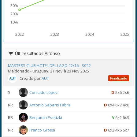
30%
20%
10%
2022
2023
2024
2025
Últ. resultados
Alfonso
MASTERS CLUB HOTEL DEL LAGO 12/16 - SC12
Maldonado - Uruguay, 21 Nov à 23 Nov 2025
Creado por
AUT
Finalizado
S
Conrado López
D
2x6 2x6
RR
Antonio Sabaris Fabra
D
6x4 6x7 4x6
RR
Benjamin Psetizki
V
6x2 6x3
RR
Franco Grossi
D
6x2 4x6 6x7