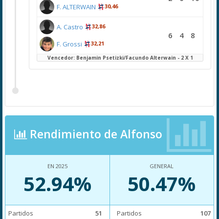
F. ALTERWAIN
30,46
A. Castro
32,86
6
4
8
F. Grossi
32,21
Vencedor: Benjamin Psetizki/Facundo Alterwain - 2 X 1
Rendimiento de Alfonso
EN 2025
GENERAL
52.94%
50.47%
Partidos
51
Partidos
107