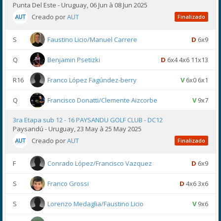
Punta Del Este - Uruguay, 06 Jun à 08 Jun 2025
Creado por
AUT
Finalizado
S
Faustino Licio/Manuel Carrere
D
6x9
Q
Benjamin Psetizki
D
6x4 4x6 11x13
R16
Franco López Fagúndez-berry
V
6x0 6x1
Q
Francisco Donatti/Clemente Aizcorbe
V
9x7
3ra Etapa sub 12 - 16 PAYSANDU GOLF CLUB - DC12
Paysandú - Uruguay, 23 May à 25 May 2025
Creado por
AUT
Finalizado
F
Conrado López/Francisco Vazquez
D
6x9
S
Franco Grossi
D
4x6 3x6
S
Lorenzo Medaglia/Faustino Licio
V
9x6