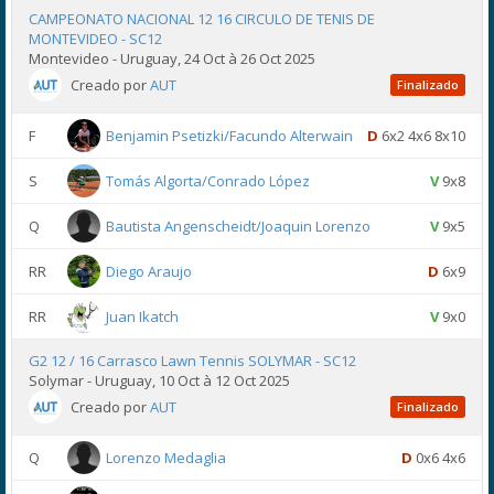
CAMPEONATO NACIONAL 12 16 CIRCULO DE TENIS DE
MONTEVIDEO - SC12
Montevideo - Uruguay, 24 Oct à 26 Oct 2025
Creado por
AUT
Finalizado
F
Benjamin Psetizki/Facundo Alterwain
D
6x2 4x6 8x10
S
Tomás Algorta/Conrado López
V
9x8
Q
Bautista Angenscheidt/Joaquin Lorenzo
V
9x5
RR
Diego Araujo
D
6x9
RR
Juan Ikatch
V
9x0
G2 12 / 16 Carrasco Lawn Tennis SOLYMAR - SC12
Solymar - Uruguay, 10 Oct à 12 Oct 2025
Creado por
AUT
Finalizado
Q
Lorenzo Medaglia
D
0x6 4x6