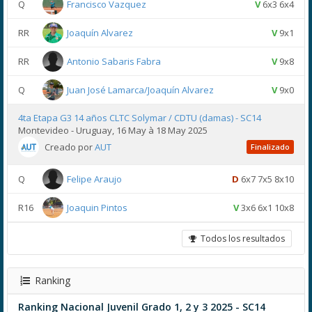
Q
Francisco Vazquez
V
6x3 6x4
RR
Joaquín Alvarez
V
9x1
RR
Antonio Sabaris Fabra
V
9x8
Q
Juan José Lamarca/Joaquín Alvarez
V
9x0
4ta Etapa G3 14 años CLTC Solymar / CDTU (damas) - SC14
Montevideo - Uruguay, 16 May à 18 May 2025
Creado por
AUT
Finalizado
Q
Felipe Araujo
D
6x7 7x5 8x10
R16
Joaquin Pintos
V
3x6 6x1 10x8
Todos los resultados
Ranking
Ranking Nacional Juvenil Grado 1, 2 y 3 2025 - SC14