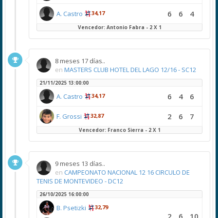
6
6
4
A. Castro
34,17
Vencedor: Antonio Fabra - 2 X 1
8 meses 17 días..
en
MASTERS CLUB HOTEL DEL LAGO 12/16 - SC12
21/11/2025 13:00:00
6
4
6
A. Castro
34,17
2
6
7
F. Grossi
32,87
Vencedor: Franco Sierra - 2 X 1
9 meses 13 días..
en
CAMPEONATO NACIONAL 12 16 CIRCULO DE
TENIS DE MONTEVIDEO - DC12
26/10/2025 16:00:00
B. Psetizki
32,79
2
6
10