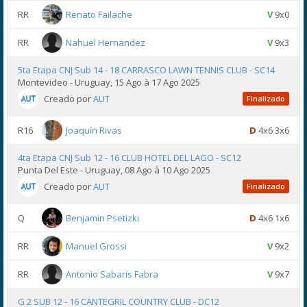
RR
Renato Failache
V
9x0
RR
Nahuel Hernandez
V
9x3
5ta Etapa CNJ Sub 14 - 18 CARRASCO LAWN TENNIS CLUB - SC14
Montevideo - Uruguay, 15 Ago à 17 Ago 2025
Creado por
AUT
Finalizado
R16
Joaquín Rivas
D
4x6 3x6
4ta Etapa CNJ Sub 12 - 16 CLUB HOTEL DEL LAGO - SC12
Punta Del Este - Uruguay, 08 Ago à 10 Ago 2025
Creado por
AUT
Finalizado
Q
Benjamin Psetizki
D
4x6 1x6
RR
Manuel Grossi
V
9x2
RR
Antonio Sabaris Fabra
V
9x7
G 2 SUB 12 - 16 CANTEGRIL COUNTRY CLUB - DC12