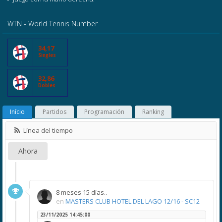
WTN - World Tennis Number
34,17
Singles
32,86
Dobles
Início
Partidos
Programación
Ranking
Línea del tiempo
Ahora
8 meses 15 días..
en
MASTERS CLUB HOTEL DEL LAGO 12/16 - SC12
23/11/2025 14:45:00