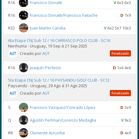
R16
Francisco Donatti
V
6x3 6x3
R16
Francisco Donatti/Francisco Failache
D
7x9
R32
Juan Martin Candia
V
6x2 5x7 10x3
6ta Etapa CNJ Sub 12 / 16 CARRASCO POLO CLUB - SC16
Nenhuma - Uruguay, 19 Sep à 21 Sep 2025
Creado por
AUT
Finalizado
R16
Joaquín Perfecto
D
1x6 4x6
5ta Etapa CNJ Sub 12 / 16 PAYSANDU GOLF CLUB - SC12
Paysandú - Uruguay, 29 Ago à 31 Ago 2025
Creado por
AUT
Finalizado
S
Francisco Vazquez/Conrado López
D
3x9
Q
Agustín Pertman/Lorenzo Medaglia
V
9x3
RR
Clemente Aizcorbe
D
4x9