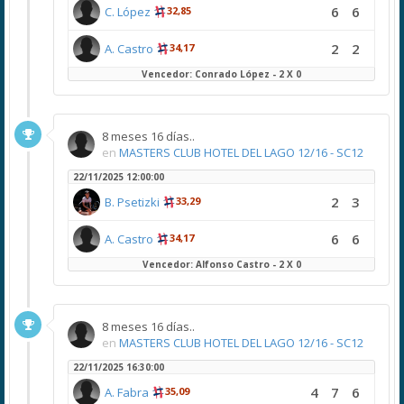
6
6
C. López
32,85
2
2
A. Castro
34,17
Vencedor: Conrado López - 2 X 0
8 meses 16 días..
en
MASTERS CLUB HOTEL DEL LAGO 12/16 - SC12
22/11/2025 12:00:00
2
3
B. Psetizki
33,29
6
6
A. Castro
34,17
Vencedor: Alfonso Castro - 2 X 0
8 meses 16 días..
en
MASTERS CLUB HOTEL DEL LAGO 12/16 - SC12
22/11/2025 16:30:00
4
7
6
A. Fabra
35,09