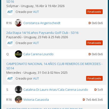
SD16
Solymar - Uruguay, 16 Abr à 19 Abr 2026
Creado por
AUT
Finalizado
R16
Constanza Angenscheidt
D
0x6 0x6
2da Etapa 14/16 años Paysandu Golf Club - SD16
Paysandú - Uruguay, 23 Feb à 25 Feb 2026
Creado por
AUT
Finalizado
Q
Cala Carena Lourido
D
0x6 0x6
CAMPEONATO NACIONAL 14 AÑOS CLUB REMEROS DE MERCEDES -
SD14
Mercedes - Uruguay, 31 Oct à 02 Nov 2025
Creado por
AUT
Finalizado
S
Catalina Di Lauro Arias/Cala Carena Lourido
D
5x9
R16
Victoria Casasola
D
7x6 4x6 3x6