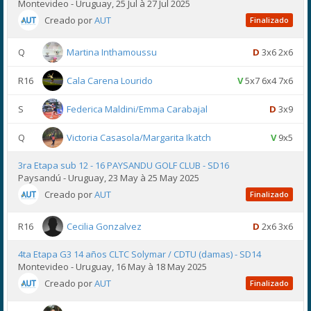
Montevideo - Uruguay, 25 Jul à 27 Jul 2025
Creado por
AUT
Finalizado
Q
Martina Inthamoussu
D
3x6 2x6
R16
Cala Carena Lourido
V
5x7 6x4 7x6
S
Federica Maldini/Emma Carabajal
D
3x9
Q
Victoria Casasola/Margarita Ikatch
V
9x5
3ra Etapa sub 12 - 16 PAYSANDU GOLF CLUB - SD16
Paysandú - Uruguay, 23 May à 25 May 2025
Creado por
AUT
Finalizado
R16
Cecilia Gonzalvez
D
2x6 3x6
4ta Etapa G3 14 años CLTC Solymar / CDTU (damas) - SD14
Montevideo - Uruguay, 16 May à 18 May 2025
Creado por
AUT
Finalizado