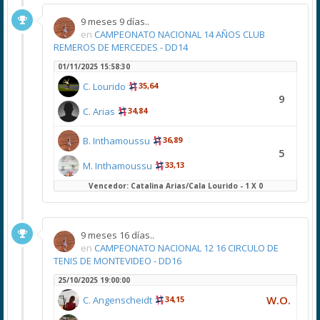
9 meses 9 días..
en
CAMPEONATO NACIONAL 14 AÑOS CLUB
REMEROS DE MERCEDES - DD14
01/11/2025 15:58:30
C. Lourido
35,64
9
C. Arias
34,84
B. Inthamoussu
36,89
5
M. Inthamoussu
33,13
Vencedor: Catalina Arias/Cala Lourido - 1 X 0
9 meses 16 días..
en
CAMPEONATO NACIONAL 12 16 CIRCULO DE
TENIS DE MONTEVIDEO - DD16
25/10/2025 19:00:00
W.O.
C. Angenscheidt
34,15