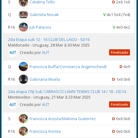
S
Catalina Tello
D
2x6 1x6
Q
Gabriela Novak
V
4x1 5x4 (7x4)
R16
Juli Palacios
V
4x0 4x2
2da Etapa sub 12 - 16 CLUB DEL LAGO - SD16
Maldonado - Uruguay, 28 Mar à 30 Mar 2025
Creado por
AUT
Finalizado
Q
Francisca Buffa/Constanza Angenscheidt
D
6x9
R16
Gabriana Muela
D
1x6 0x6
2da etapa CNJ Sub CARRASCO LAWN TENNIS CLUB 14 / 18 - DD14
Montevideo - Uruguay, 21 Mar à 23 Mar 2025
Creado por
AUT
Finalizado
S
Francisca Acosta/Malvina Gutierrez
D
0x6 0x6
R16
Francisca Acosta
D
0x6 0x6