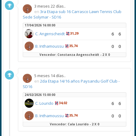
3 meses 22 días..
en
3ra Etapa sub 16 Carrasco Lawn Tennis Club
Sede Solymar - SD16
17/04/2026 16:00:00
6
6
C. Angenscheidt
31,29
0
0
B. Inthamoussu
35,74
Vencedor: Constanza Angenscheidt - 2 X 0
5 meses 14 días..
en
2da Etapa 14/16 años Paysandu Golf Club -
SD16
24/02/2026 15:00:00
6
6
C. Lourido
34,02
0
0
B. Inthamoussu
35,74
Vencedor: Cala Lourido - 2 X 0