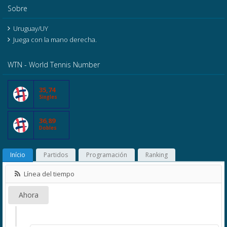
Sobre
Uruguay/UY
Juega con la mano derecha.
WTN - World Tennis Number
35,74
Singles
36,89
Dobles
Início
Partidos
Programación
Ranking
Línea del tiempo
Ahora