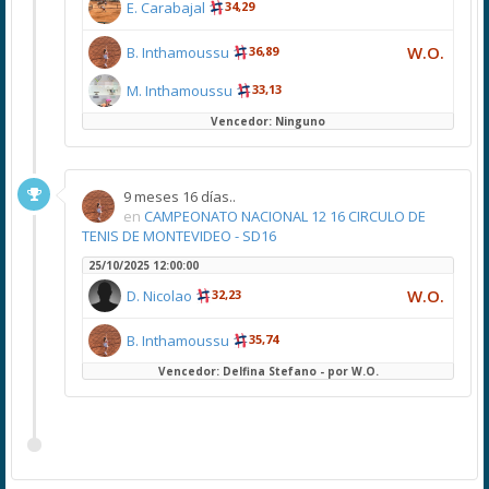
E. Carabajal
34,29
W.O.
B. Inthamoussu
36,89
M. Inthamoussu
33,13
Vencedor: Ninguno
9 meses 16 días..
en
CAMPEONATO NACIONAL 12 16 CIRCULO DE
TENIS DE MONTEVIDEO - SD16
25/10/2025 12:00:00
W.O.
D. Nicolao
32,23
B. Inthamoussu
35,74
Vencedor: Delfina Stefano - por W.O.