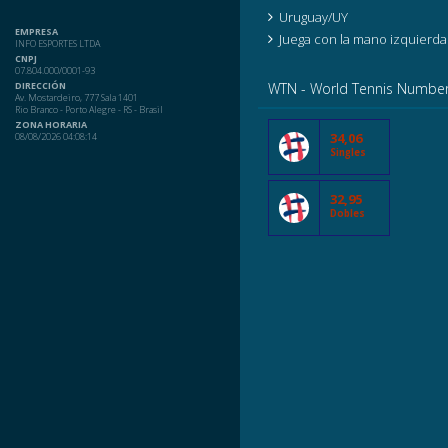
Uruguay/UY
EMPRESA
Juega con la mano izquierda
INFO ESPORTES LTDA
CNPJ
07.804.000/0001-93
WTN - World Tennis Numbe
DIRECCIÓN
Av. Mostardeiro, 777 Sala 1401
Rio Branco - Porto Alegre - RS - Brasil
ZONA HORARIA
34,06
08/08/2026 04:08:14
Singles
32,95
Dobles