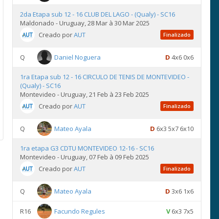
2da Etapa sub 12 - 16 CLUB DEL LAGO - (Qualy) - SC16
Maldonado - Uruguay, 28 Mar à 30 Mar 2025
Creado por
AUT
Finalizado
Q
Daniel Noguera
D
4x6 0x6
1ra Etapa sub 12 - 16 CIRCULO DE TENIS DE MONTEVIDEO -
(Qualy) - SC16
Montevideo - Uruguay, 21 Feb à 23 Feb 2025
Creado por
AUT
Finalizado
Q
Mateo Ayala
D
6x3 5x7 6x10
1ra etapa G3 CDTU MONTEVIDEO 12-16 - SC16
Montevideo - Uruguay, 07 Feb à 09 Feb 2025
Creado por
AUT
Finalizado
Q
Mateo Ayala
D
3x6 1x6
R16
Facundo Regules
V
6x3 7x5