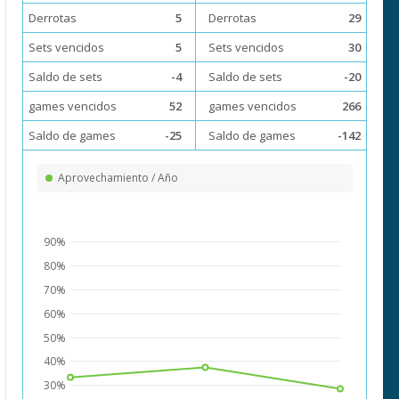
Derrotas
5
Derrotas
29
Sets vencidos
5
Sets vencidos
30
Saldo de sets
-4
Saldo de sets
-20
games vencidos
52
games vencidos
266
Saldo de games
-25
Saldo de games
-142
Aprovechamiento / Año
90%
80%
70%
60%
50%
40%
30%