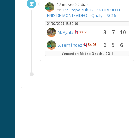
17 meses 22 días..
en
1ra Etapa sub 12 - 16 CIRCULO DE
TENIS DE MONTEVIDEO - (Qualy) - SC16
21/02/2025 15:30:00
3
7
10
M. Ayala
33,66
6
5
6
S. Fernández
34,06
Vencedor: Mateo Oesch - 2 X 1