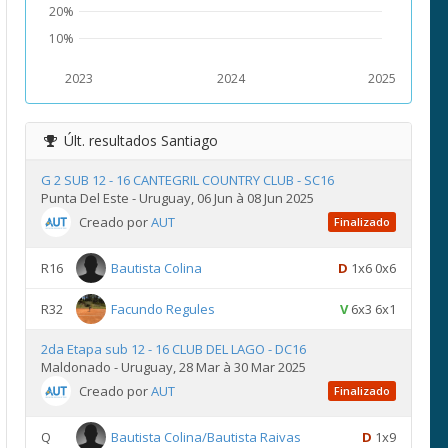
20%
10%
2023
2024
2025
Últ. resultados
Santiago
G 2 SUB 12 - 16 CANTEGRIL COUNTRY CLUB - SC16
Punta Del Este - Uruguay, 06 Jun à 08 Jun 2025
Creado por
AUT
Finalizado
R16
Bautista Colina
D
1x6 0x6
R32
Facundo Regules
V
6x3 6x1
2da Etapa sub 12 - 16 CLUB DEL LAGO - DC16
Maldonado - Uruguay, 28 Mar à 30 Mar 2025
Creado por
AUT
Finalizado
Q
Bautista Colina/Bautista Raivas
D
1x9