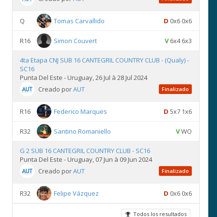
Q
Tomas Carvallido
D
0x6 0x6
R16
Simon Couvert
V
6x4 6x3
4ta Etapa CNJ SUB 16 CANTEGRIL COUNTRY CLUB - (Qualy) -
SC16
Punta Del Este - Uruguay, 26 Jul à 28 Jul 2024
Creado por
AUT
Finalizado
R16
Federico Marques
D
5x7 1x6
R32
Santino Romaniello
V
WO
G 2 SUB 16 CANTEGRIL COUNTRY CLUB - SC16
Punta Del Este - Uruguay, 07 Jun à 09 Jun 2024
Creado por
AUT
Finalizado
R32
Felipe Vázquez
D
0x6 0x6
Todos los resultados