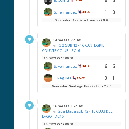
6
6
B. Colina
.
1
0
S. Fernández
34,06
Vencedor: Bautista Franco - 2 X 0
r
14 meses 7 días..
en
G 2 SUB 12 - 16 CANTEGRIL
COUNTRY CLUB - SC16
06/06/2025 15:00:00
6
6
S. Fernández
34,06
3
1
F. Regules
32,79
Vencedor: Santiago Fernández - 2 X 0
16 meses 16 días..
en
2da Etapa sub 12 - 16 CLUB DEL
LAGO - DC16
29/03/2025 17:00:00