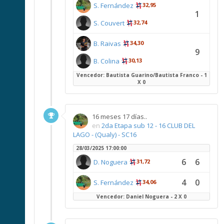
S. Fernández
32,95
1
S. Couvert
32,74
B. Raivas
34,30
9
B. Colina
30,13
Vencedor: Bautista Guarino/Bautista Franco - 1
X 0
16 meses 17 días..
en
2da Etapa sub 12 - 16 CLUB DEL
LAGO - (Qualy) - SC16
28/03/2025 17:00:00
6
6
D. Noguera
31,72
4
0
S. Fernández
34,06
Vencedor: Daniel Noguera - 2 X 0