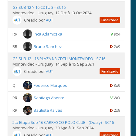
G3 SUB 12 Y 16 CDTU 3 - SC16
Montevideo - Uruguay, 12 Oct à 13 Oct 2024
Creado por
AUT
Finalizado
RR
Inca Adamicska
V
9x4
RR
Bruno Sanchez
D
2x9
G3 SUB 12 - 16 PLAZA N3 CDTU MONTEVIDEO - SC16
Montevideo - Uruguay, 14 Sep à 15 Sep 2024
Creado por
AUT
Finalizado
Q
Federico Marques
D
3x9
RR
Santiago Abente
V
WO
RR
Bautista Raivas
D
2x9
5ta Etapa Sub 16 CARRASCO POLO CLUB - (Qualy) - SC16
Montevideo - Uruguay, 30 Ago à 01 Sep 2024
Creado por
AUT
Finalizado