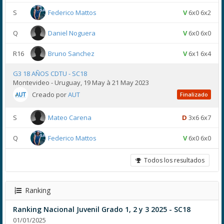
S
Federico Mattos
V
6x0 6x2
Q
Daniel Noguera
V
6x0 6x0
R16
Bruno Sanchez
V
6x1 6x4
G3 18 AÑOS CDTU - SC18
Montevideo - Uruguay, 19 May à 21 May 2023
Creado por
AUT
Finalizado
S
Mateo Carena
D
3x6 6x7
Q
Federico Mattos
V
6x0 6x0
Todos los resultados
Ranking
Ranking Nacional Juvenil Grado 1, 2 y 3 2025 - SC18
01/01/2025