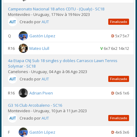
Campeonato Nacional 18 años CDTU - (Qualy) - SC18
Montevideo - Uruguay, 17 Nov à 19 Nov 2023
Creado por
AUT
Finalizado
Q
Gastón López
D
5x7 5x7
R16
Mateo Llull
V
6x7 6x2 14x12
4a Etapa CNJ Sub 18 singles y dobles Carrasco Lawn Tennis
Solymar - SC18
Canelones - Uruguay, 04 Ago à 06 Ago 2023
Creado por
AUT
Finalizado
R16
Adrian Piven
D
0x6 1x6
G3 16 Club Arcobaleno - SC16
Montevideo - Uruguay, 10 Jun à 11 Jun 2023
Creado por
AUT
Finalizado
F
Gastón López
D
4x6 3x6