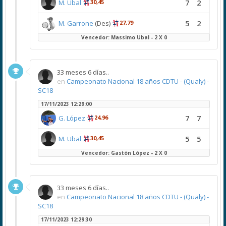
7
2
M. Ubal
30,45
5
2
M. Garrone
(Des)
27,79
Vencedor: Massimo Ubal - 2 X 0
33 meses 6 días..
en
Campeonato Nacional 18 años CDTU - (Qualy) -
SC18
17/11/2023 12:29:00
7
7
G. López
24,96
5
5
M. Ubal
30,45
Vencedor: Gastón López - 2 X 0
33 meses 6 días..
en
Campeonato Nacional 18 años CDTU - (Qualy) -
SC18
17/11/2023 12:29:30