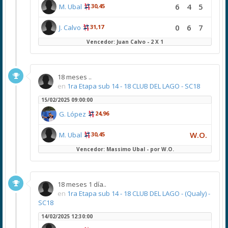
6
4
5
M. Ubal
30,45
0
6
7
J. Calvo
31,17
Vencedor: Juan Calvo - 2 X 1
18 meses ..
en
1ra Etapa sub 14 - 18 CLUB DEL LAGO - SC18
15/02/2025 09:00:00
G. López
24,96
W.O.
M. Ubal
30,45
Vencedor: Massimo Ubal - por W.O.
18 meses 1 día..
en
1ra Etapa sub 14 - 18 CLUB DEL LAGO - (Qualy) -
SC18
14/02/2025 12:30:00