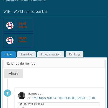
WTN - World Tennis Number
30,45
Singles
30,83
Dobles
Início
Partidos
Programación
Ranking
Línea del tiempo
Ahora
18 meses ..
en
1ra Etapa sub 14 - 18 CLUB DEL LAGO - SC18
15/02/2025 18:00:00