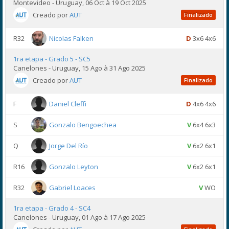
Montevideo - Uruguay, 06 Oct à 19 Oct 2025
Creado por
AUT
Finalizado
R32
Nicolas Falken
D
3x6 4x6
1ra etapa - Grado 5 - SC5
Canelones - Uruguay, 15 Ago à 31 Ago 2025
Creado por
AUT
Finalizado
F
Daniel Cleffi
D
4x6 4x6
S
Gonzalo Bengoechea
V
6x4 6x3
Q
Jorge Del Río
V
6x2 6x1
R16
Gonzalo Leyton
V
6x2 6x1
R32
Gabriel Loaces
V
WO
1ra etapa - Grado 4 - SC4
Canelones - Uruguay, 01 Ago à 17 Ago 2025