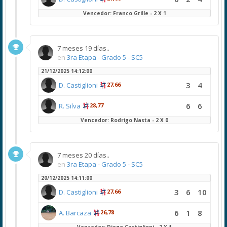
Vencedor: Franco Grille - 2 X 1
7 meses 19 días..
en
3ra Etapa - Grado 5 - SC5
21/12/2025 14:12:00
3
4
D. Castiglioni
27,66
6
6
R. Silva
28,77
Vencedor: Rodrigo Nasta - 2 X 0
7 meses 20 días..
en
3ra Etapa - Grado 5 - SC5
20/12/2025 14:11:00
3
6
10
D. Castiglioni
27,66
6
1
8
A. Barcaza
26,78