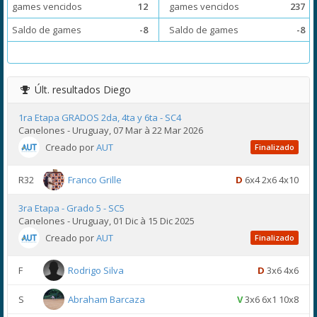
games vencidos
12
games vencidos
237
Saldo de games
-8
Saldo de games
-8
Últ. resultados
Diego
1ra Etapa GRADOS 2da, 4ta y 6ta - SC4
Canelones - Uruguay, 07 Mar à 22 Mar 2026
Creado por
AUT
Finalizado
R32
Franco Grille
D
6x4 2x6 4x10
3ra Etapa - Grado 5 - SC5
Canelones - Uruguay, 01 Dic à 15 Dic 2025
Creado por
AUT
Finalizado
F
Rodrigo Silva
D
3x6 4x6
S
Abraham Barcaza
V
3x6 6x1 10x8