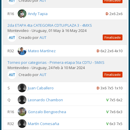
Creado por
AUT
Finalizado
R16
Andy Tapia
D
2x6 2x6
2da ETAPA 4ta CATEGORIA CDTU/PLAZA 3 - 4MXS
Montevideo - Uruguay, 01 May à 16 May 2024
Creado por
AUT
Finalizado
R32
Mateo Martínez
D
6x2 2x6 4x10
Torneo por categorias - Primera etapa 5ta CDTU - 5MXS
Montevideo - Uruguay, 24 Feb à 10 Mar 2024
Creado por
AUT
Finalizado
S
Juan Caballero
D
3x6 7x5 1x10
Q
Leonardo Chambon
V
7x5 6x2
R16
Gonzalo Bengoechea
V
7x6 6x3
R32
Martín Comesaña
V
6x3 7x5