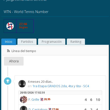
WTN - World Tennis Number
27,66
Singles
Início
Partidos
Programación
Ranking
Línea del tiempo
Ahora
4 meses 20 días..
en
1ra Etapa GRADOS 2da, 4ta y 6ta - SC4
20/03/2026 17:02:30
4
6
10
F. Grille
28,95
6
2
4
D. Castiglioni
27,66