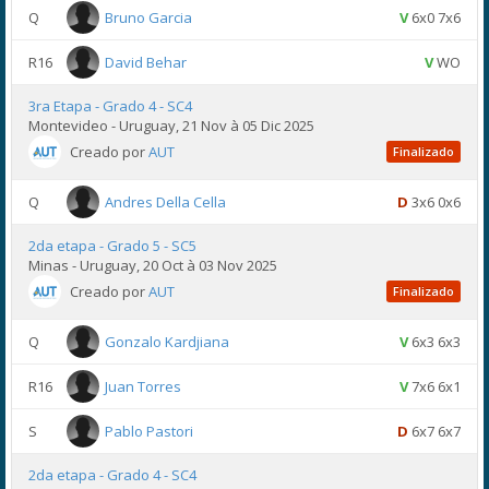
Q
Bruno Garcia
V
6x0 7x6
R16
David Behar
V
WO
3ra Etapa - Grado 4 - SC4
Montevideo - Uruguay, 21 Nov à 05 Dic 2025
Creado por
AUT
Finalizado
Q
Andres Della Cella
D
3x6 0x6
2da etapa - Grado 5 - SC5
Minas - Uruguay, 20 Oct à 03 Nov 2025
Creado por
AUT
Finalizado
Q
Gonzalo Kardjiana
V
6x3 6x3
R16
Juan Torres
V
7x6 6x1
S
Pablo Pastori
D
6x7 6x7
2da etapa - Grado 4 - SC4