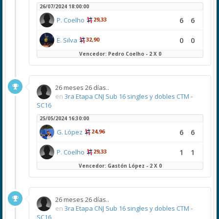
26/07/2024 18:00:00
6
6
P. Coelho
29,33
0
0
E. Silva
32,90
Vencedor: Pedro Coelho - 2 X 0
26 meses 26 días..
en
3ra Etapa CNJ Sub 16 singles y dobles CTM -
SC16
25/05/2024 16:30:00
6
6
G. López
24,96
1
1
P. Coelho
29,33
Vencedor: Gastón López - 2 X 0
26 meses 26 días..
en
3ra Etapa CNJ Sub 16 singles y dobles CTM -
SC16