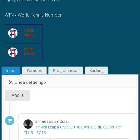
WTN - World Tennis Number
29,33
Singles
30,71
Dobles
Início
Partidos
Programación
Ranking
Línea del tiempo
Ahora
24 meses 23 días..
en
4ta Etapa CNJ SUB 16 CANTEGRIL COUNTRY
CLUB - SC16