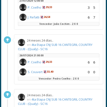
27/07/2024 12:00:00
3
5
P. Coelho
29,33
6
7
J. Refatti
26,58
Vencedor: João Cechim - 2 X 0
24 meses 24 días..
en
4ta Etapa CNJ SUB 16 CANTEGRIL COUNTRY
CLUB - (Qualy) - SC16
26/07/2024 21:00:00
6
6
P. Coelho
29,33
0
0
S. Couvert
33,40
Vencedor: Pedro Coelho - 2 X 0
24 meses 24 días..
en
4ta Etapa CNJ SUB 16 CANTEGRIL COUNTRY
CLUB - (Qualy) - SC16