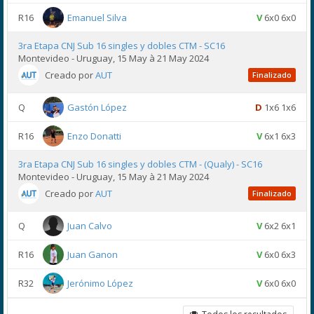
R16
Emanuel Silva
V
6x0 6x0
3ra Etapa CNJ Sub 16 singles y dobles CTM - SC16
Montevideo - Uruguay, 15 May à 21 May 2024
Creado por
AUT
Finalizado
Q
Gastón López
D
1x6 1x6
R16
Enzo Donatti
V
6x1 6x3
3ra Etapa CNJ Sub 16 singles y dobles CTM - (Qualy) - SC16
Montevideo - Uruguay, 15 May à 21 May 2024
Creado por
AUT
Finalizado
Q
Juan Calvo
V
6x2 6x1
R16
Juan Ganon
V
6x0 6x3
R32
Jerónimo López
V
6x0 6x0