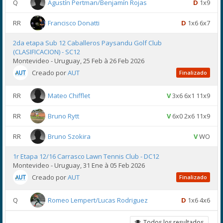
Q
Agustín Pertman/Benjamín Rojas
D
1x9
RR
Francisco Donatti
D
1x6 6x7
2da etapa Sub 12 Caballeros Paysandu Golf Club
(CLASIFICACION) - SC12
Montevideo - Uruguay, 25 Feb à 26 Feb 2026
Creado por
AUT
Finalizado
RR
Mateo Chifflet
V
3x6 6x1 11x9
RR
Bruno Rytt
V
6x0 2x6 11x9
RR
Bruno Szokira
V
WO
1r Etapa 12/16 Carrasco Lawn Tennis Club - DC12
Montevideo - Uruguay, 31 Ene à 05 Feb 2026
Creado por
AUT
Finalizado
Q
Romeo Lempert/Lucas Rodriguez
D
1x6 4x6
Todos los resultados