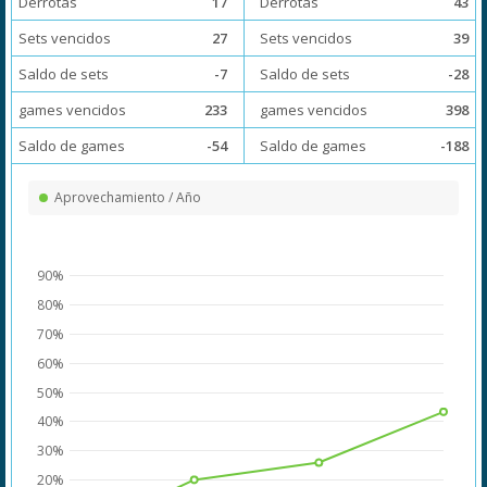
Derrotas
17
Derrotas
43
Sets vencidos
27
Sets vencidos
39
Saldo de sets
-7
Saldo de sets
-28
games vencidos
233
games vencidos
398
Saldo de games
-54
Saldo de games
-188
Aprovechamiento / Año
90%
80%
70%
60%
50%
40%
30%
20%