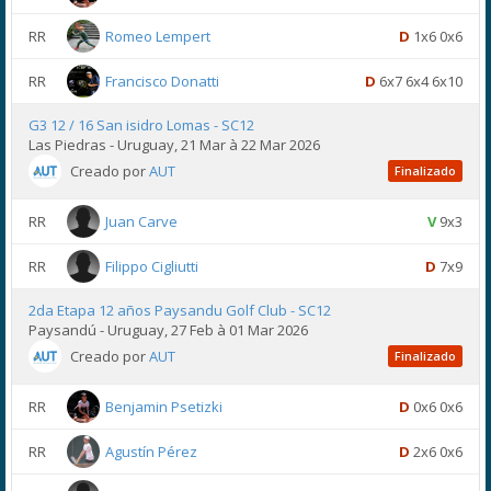
RR
Romeo Lempert
D
1x6 0x6
RR
Francisco Donatti
D
6x7 6x4 6x10
G3 12 / 16 San isidro Lomas - SC12
Las Piedras - Uruguay, 21 Mar à 22 Mar 2026
Creado por
AUT
Finalizado
RR
Juan Carve
V
9x3
RR
Filippo Cigliutti
D
7x9
2da Etapa 12 años Paysandu Golf Club - SC12
Paysandú - Uruguay, 27 Feb à 01 Mar 2026
Creado por
AUT
Finalizado
RR
Benjamin Psetizki
D
0x6 0x6
RR
Agustín Pérez
D
2x6 0x6