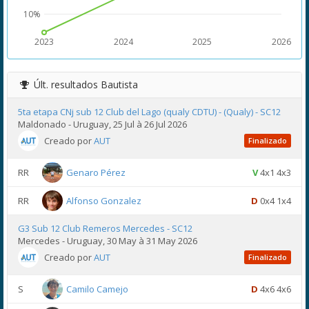
10%
2023
2024
2025
2026
Últ. resultados
Bautista
5ta etapa CNj sub 12 Club del Lago (qualy CDTU) - (Qualy) - SC12
Maldonado - Uruguay, 25 Jul à 26 Jul 2026
Creado por
AUT
Finalizado
RR
Genaro Pérez
V
4x1 4x3
RR
Alfonso Gonzalez
D
0x4 1x4
G3 Sub 12 Club Remeros Mercedes - SC12
Mercedes - Uruguay, 30 May à 31 May 2026
Creado por
AUT
Finalizado
S
Camilo Camejo
D
4x6 4x6