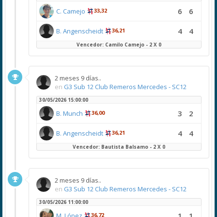
6
6
C. Camejo
33,32
4
4
B. Angenscheidt
36,21
Vencedor: Camilo Camejo - 2 X 0
2 meses 9 días..
en
G3 Sub 12 Club Remeros Mercedes - SC12
30/05/2026 15:00:00
3
2
B. Munch
36,00
4
4
B. Angenscheidt
36,21
Vencedor: Bautista Balsamo - 2 X 0
2 meses 9 días..
en
G3 Sub 12 Club Remeros Mercedes - SC12
30/05/2026 11:00:00
1
1
M. López
36,72