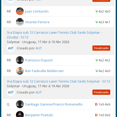
RR
Juan Centurión
V
4x2 4x0
RR
Vicente Pereira
V
4x3 4x1
3ra Etapa sub 12 Carrasco Lawn Tennis Club Sede Solymar -
(Qualy) - SC12
Solymar - Uruguay, 17 Abr à 19 Abr 2026
Creado por
AUT
Finalizado
RR
Francisco Dupont
V
4x2 4x2
RR
Iker Fadeuille Belderrain
V
4x2 4x0
3ra Etapa sub 12 Carrasco Lawn Tennis Club Sede Solymar - SC12
Solymar - Uruguay, 17 Abr à 19 Abr 2026
Creado por
AUT
Finalizado
Q
Santiago Garese/Franco Romaniello
D
1x6 4x6
RR
Benjamin Psetizki
D
1x6 0x6