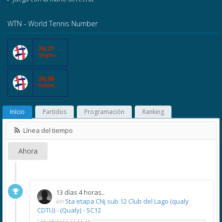
WTN - World Tennis Number
36,21
Singles
36,98
Dobles
Início
Partidos
Programación
Ranking
Línea del tiempo
Ahora
13 días 4 horas..
en
5ta etapa CNj sub 12 Club del Lago (qualy
CDTU) - (Qualy) - SC12