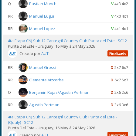
Q
Bastian Munch
V
4x3 4x2
RR
Manuel Eugui
V
4x0 4x1
RR
Manuel López
V
4x1 4x1
4ta Etapa CNJ Sub 12 Cantegril Country Club Punta del Este - SC12
Punta Del Este - Uruguay, 16 May à 24 May 2026
Creado por
AUT
Finalizado
RR
Manuel Grossi
D
5x7 6x7
RR
Clemente Aizcorbe
D
6x7 5x7
Q
Benjamín Rojas/Agustín Pertman
D
2x6 2x6
RR
Agustín Pertman
D
3x6 3x6
4ta Etapa CNJ Sub 12 Cantegril Country Club Punta del Este -
(Qualy) - SC12
Punta Del Este - Uruguay, 16 May à 24 May 2026
Creado por
AUT
Finalizado