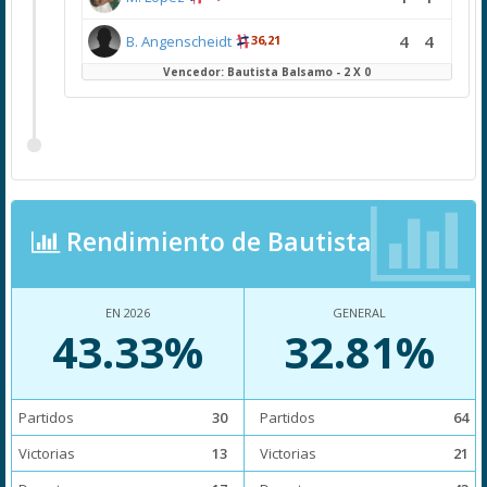
4
4
B. Angenscheidt
36,21
Vencedor: Bautista Balsamo - 2 X 0
Rendimiento de Bautista
EN 2026
GENERAL
43.33%
32.81%
Partidos
30
Partidos
64
Victorias
13
Victorias
21