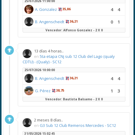
25/07/2026 11:00:00
4
4
A. Gonzalez
35,86
0
1
B. Angenscheidt
36,21
Vencedor: Alfonso Gonzalez - 2 X 0
13 días 4 horas..
en
5ta etapa CNj sub 12 Club del Lago (qualy
CDTU) - (Qualy) - SC12
25/07/2026 10:00:00
4
4
B. Angenscheidt
36,21
1
3
G. Pérez
38,75
Vencedor: Bautista Balsamo - 2 X 0
2 meses 8 días..
en
G3 Sub 12 Club Remeros Mercedes - SC12
31/05/2026 15:02:45