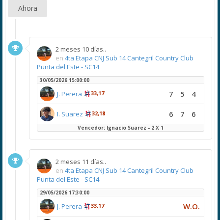
Ahora
2 meses 10 días..
en
4ta Etapa CNJ Sub 14 Cantegril Country Club
Punta del Este - SC14
30/05/2026 15:00:00
7
5
4
J. Perera
33,17
6
7
6
I. Suarez
32,18
Vencedor: Ignacio Suarez - 2 X 1
2 meses 11 días..
en
4ta Etapa CNJ Sub 14 Cantegril Country Club
Punta del Este - SC14
29/05/2026 17:30:00
W.O.
J. Perera
33,17