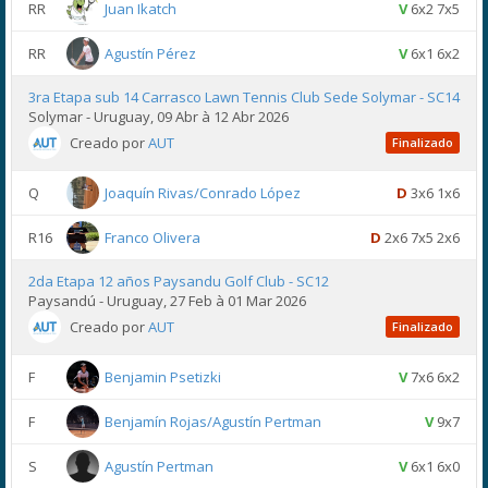
RR
Juan Ikatch
V
6x2 7x5
RR
Agustín Pérez
V
6x1 6x2
3ra Etapa sub 14 Carrasco Lawn Tennis Club Sede Solymar - SC14
Solymar - Uruguay, 09 Abr à 12 Abr 2026
Creado por
AUT
Finalizado
Q
Joaquín Rivas/Conrado López
D
3x6 1x6
R16
Franco Olivera
D
2x6 7x5 2x6
2da Etapa 12 años Paysandu Golf Club - SC12
Paysandú - Uruguay, 27 Feb à 01 Mar 2026
Creado por
AUT
Finalizado
F
Benjamin Psetizki
V
7x6 6x2
F
Benjamín Rojas/Agustín Pertman
V
9x7
S
Agustín Pertman
V
6x1 6x0