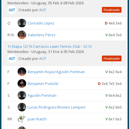
Montevideo - Uruguay, 05 Feb à 08 Feb 2026
Creado por
AUT
Finalizado
Q
Conrado López
D
4x6 3x6
R16
Valentino Pérez
V
6x4 7x6
1r Etapa 12/16 Carrasco Lawn Tennis Club - SC12
Montevideo - Uruguay, 31 Ene à 05 Feb 2026
Creado por
AUT
Finalizado
F
Benjamín Rojas/Agustín Pertman
V
6x2 6x4
F
Benjamin Psetizki
D
3x6 7x5 3x6
S
Agustín Pertman
V
6x4 6x2
S
Lucas Rodriguez/Romeo Lempert
V
6x2 6x0
RR
Juan Ikatch
V
6x1 6x3