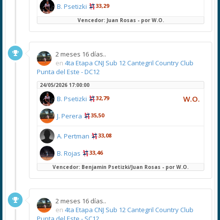
B. Psetizki
33,29
Vencedor: Juan Rosas - por W.O.
2 meses 16 días..
en
4ta Etapa CNJ Sub 12 Cantegril Country Club
Punta del Este - DC12
24/05/2026 17:00:00
W.O.
B. Psetizki
32,79
J. Perera
35,50
A. Pertman
33,08
B. Rojas
33,46
Vencedor: Benjamin Psetizki/Juan Rosas - por W.O.
2 meses 16 días..
en
4ta Etapa CNJ Sub 12 Cantegril Country Club
Punta del Este - SC12