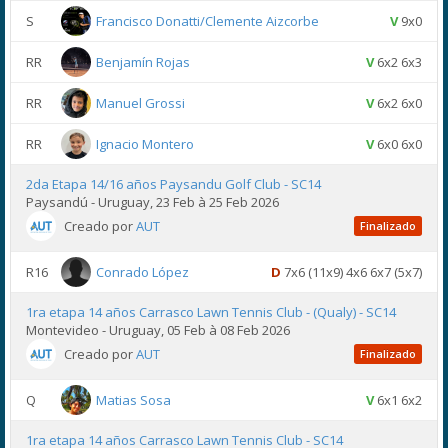
S
Francisco Donatti/Clemente Aizcorbe
V
9x0
RR
Benjamín Rojas
V
6x2 6x3
RR
Manuel Grossi
V
6x2 6x0
RR
Ignacio Montero
V
6x0 6x0
2da Etapa 14/16 años Paysandu Golf Club - SC14
Paysandú - Uruguay, 23 Feb à 25 Feb 2026
Creado por
AUT
Finalizado
R16
Conrado López
D
7x6 (11x9) 4x6 6x7 (5x7)
1ra etapa 14 años Carrasco Lawn Tennis Club - (Qualy) - SC14
Montevideo - Uruguay, 05 Feb à 08 Feb 2026
Creado por
AUT
Finalizado
Q
Matias Sosa
V
6x1 6x2
1ra etapa 14 años Carrasco Lawn Tennis Club - SC14