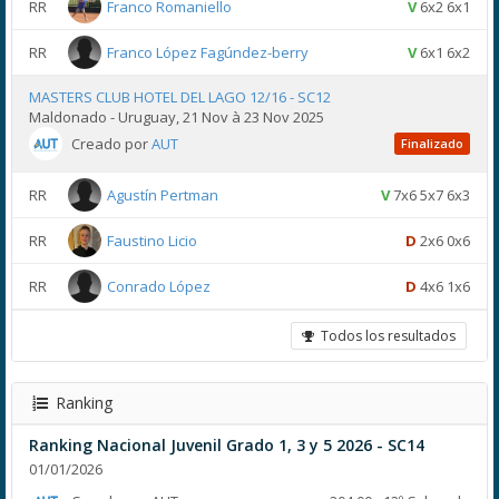
RR
Franco Romaniello
V
6x2 6x1
RR
Franco López Fagúndez-berry
V
6x1 6x2
MASTERS CLUB HOTEL DEL LAGO 12/16 - SC12
Maldonado - Uruguay, 21 Nov à 23 Nov 2025
Creado por
AUT
Finalizado
RR
Agustín Pertman
V
7x6 5x7 6x3
RR
Faustino Licio
D
2x6 0x6
RR
Conrado López
D
4x6 1x6
Todos los resultados
Ranking
Ranking Nacional Juvenil Grado 1, 3 y 5 2026 - SC14
01/01/2026