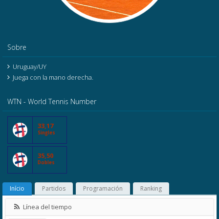
Sobre
Uruguay/UY
Juega con la mano derecha.
WTN - World Tennis Number
33,17
Singles
35,50
Dobles
Início
Partidos
Programación
Ranking
Línea del tiempo