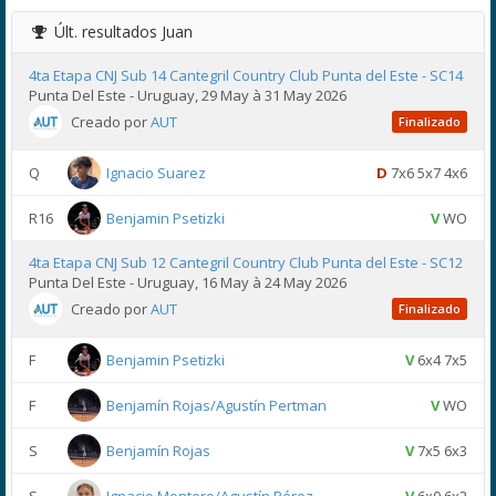
Últ. resultados
Juan
4ta Etapa CNJ Sub 14 Cantegril Country Club Punta del Este - SC14
Punta Del Este - Uruguay, 29 May à 31 May 2026
Creado por
AUT
Finalizado
Q
Ignacio Suarez
D
7x6 5x7 4x6
R16
Benjamin Psetizki
V
WO
4ta Etapa CNJ Sub 12 Cantegril Country Club Punta del Este - SC12
Punta Del Este - Uruguay, 16 May à 24 May 2026
Creado por
AUT
Finalizado
F
Benjamin Psetizki
V
6x4 7x5
F
Benjamín Rojas/Agustín Pertman
V
WO
S
Benjamín Rojas
V
7x5 6x3