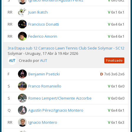
S
Ignacio Montero/Agustín Pérez
V
6x0 6x2
RR
Juan Ikatch
V
6x1 6x1
RR
Francisco Donatti
V
6x4 6x1
RR
Federico Amorin
V
6x4 6x1
3ra Etapa sub 12 Carrasco Lawn Tennis Club Sede Solymar - SC12
Solymar - Uruguay, 17 Abr à 19 Abr 2026
Creado por
AUT
Finalizado
F
Benjamin Psetizki
D
7x6 3x6 2x6
S
Franco Romaniello
V
6x1 6x0
S
Romeo Lempert/Clemente Aizcorbe
V
6x0 6x0
Q
Agustín Pérez/Ignacio Montero
V
6x4 6x1
RR
Ignacio Montero
V
6x1 6x3