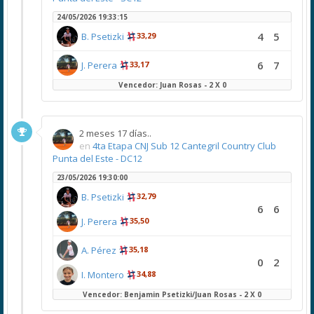
24/05/2026 19:33:15
4
5
B. Psetizki
33,29
6
7
J. Perera
33,17
Vencedor: Juan Rosas - 2 X 0
2 meses 17 días..
en
4ta Etapa CNJ Sub 12 Cantegril Country Club
Punta del Este - DC12
23/05/2026 19:30:00
B. Psetizki
32,79
6
6
J. Perera
35,50
A. Pérez
35,18
0
2
I. Montero
34,88
Vencedor: Benjamin Psetizki/Juan Rosas - 2 X 0