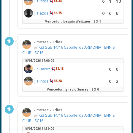
6
1
10
J. Pintos
35,28
0
6
6
J. Pazos
34,75
Vencedor: Joaquin Weitzner - 2 X 1
2 meses 23 días..
en
G3 Sub 14/16 Caballeros ARMONIA TENNIS
CLUB - SC16
16/05/2026 17:00:00
6
6
I. Suarez
32,18
0
2
J. Pintos
35,28
Vencedor: Ignacio Suarez - 2 X 0
2 meses 23 días..
en
G3 Sub 14/16 Caballeros ARMONIA TENNIS
CLUB - SC16
16/05/2026 14:30:00