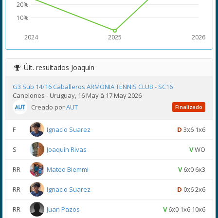
20%
10%
2024
2025
2026
Últ. resultados
Joaquin
G3 Sub 14/16 Caballeros ARMONIA TENNIS CLUB - SC16
Canelones - Uruguay, 16 May à 17 May 2026
Creado por
AUT
Finalizado
F
Ignacio Suarez
D
3x6 1x6
S
Joaquín Rivas
V
WO
RR
Mateo Biemmi
V
6x0 6x3
RR
Ignacio Suarez
D
0x6 2x6
RR
Juan Pazos
V
6x0 1x6 10x6