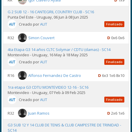
G 2 SUB 12 - 16 CANTEGRIL COUNTRY CLUB - SC16
Punta Del Este - Uruguay, 06 Jun à 08 Jun 2025
Creado por
AUT
Finalizado
R32
Simon Couvert
D
0x6 0x6
4ta Etapa G3 14 años CLTC Solymar / CDTU (damas) - SC14
Montevideo - Uruguay, 16 May à 18 May 2025
Creado por
AUT
Finalizado
R16
Alfonso Fernandez De Castro
D
6x3 1x6 8x10
1ra etapa G3 CDTU MONTEVIDEO 12-16 - SC16
Montevideo - Uruguay, 07 Feb à 09 Feb 2025
Creado por
AUT
Finalizado
R32
Juan Ramos
D
2x6 1x6
G3 SUB 12 Y 14 CLUB DE TENIS & CLUB CAMPESTRE DE TRINIDAD -
SC14