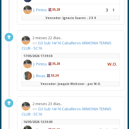
3
1
J. Pintos
35,28
Vencedor: Ignacio Suarez - 2 X 0
2 meses 22 días..
en
G3 Sub 14/16 Caballeros ARMONIA TENNIS
CLUB - SC16
17/05/2026 17:39:30
W.O.
J. Pintos
35,28
J. Rivas
33,24
Vencedor: Joaquin Weitzner - por W.O.
2 meses 23 días..
en
G3 Sub 14/16 Caballeros ARMONIA TENNIS
CLUB - SC16
16/05/2026 12:30:00