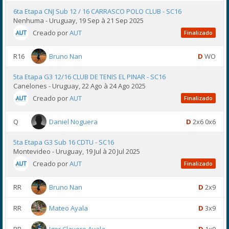
6ta Etapa CNJ Sub 12 / 16 CARRASCO POLO CLUB - SC16
Nenhuma - Uruguay, 19 Sep à 21 Sep 2025
Creado por
AUT
Finalizado
R16
Bruno Nan
D
WO
5ta Etapa G3 12/16 CLUB DE TENIS EL PINAR - SC16
Canelones - Uruguay, 22 Ago à 24 Ago 2025
Creado por
AUT
Finalizado
Q
Daniel Noguera
D
2x6 0x6
5ta Etapa G3 Sub 16 CDTU - SC16
Montevideo - Uruguay, 19 Jul à 20 Jul 2025
Creado por
AUT
Finalizado
RR
Bruno Nan
D
2x9
RR
Mateo Ayala
D
3x9
RR
Igor Clavero Ayala
D
1x9