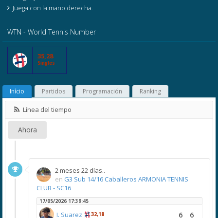
Juega con la mano derecha.
WTN - World Tennis Number
35,28
Singles
Início
Partidos
Programación
Ranking
Línea del tiempo
Ahora
2 meses 22 días..
en
G3 Sub 14/16 Caballeros ARMONIA TENNIS
CLUB - SC16
17/05/2026 17:39:45
6
6
I. Suarez
32,18