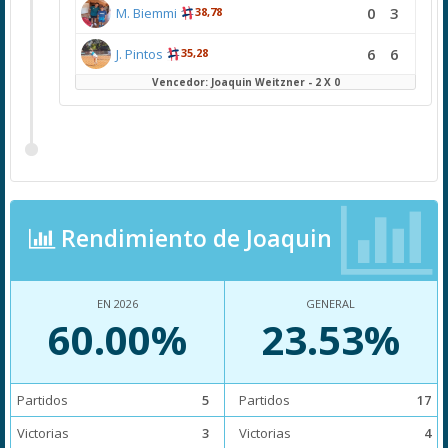
0
3
M. Biemmi
38,78
6
6
J. Pintos
35,28
Vencedor: Joaquin Weitzner - 2 X 0
Rendimiento de Joaquin
EN 2026
GENERAL
60.00%
23.53%
Partidos
5
Partidos
17
Victorias
3
Victorias
4