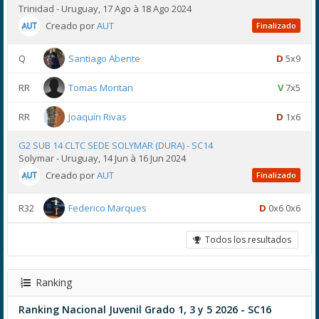
Trinidad - Uruguay, 17 Ago à 18 Ago 2024
Creado por
AUT
Finalizado
Q
Santiago Abente
D
5x9
RR
Tomas Moritan
V
7x5
RR
Joaquín Rivas
D
1x6
G2 SUB 14 CLTC SEDE SOLYMAR (DURA) - SC14
Solymar - Uruguay, 14 Jun à 16 Jun 2024
Creado por
AUT
Finalizado
R32
Federico Marques
D
0x6 0x6
Todos los resultados
Ranking
Ranking Nacional Juvenil Grado 1, 3 y 5 2026 - SC16