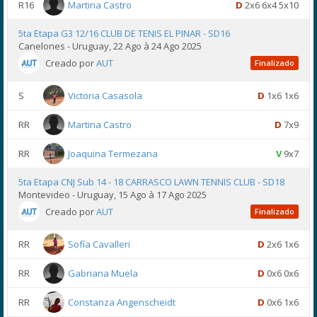
R16
Martina Castro
D
2x6 6x4 5x10
5ta Etapa G3 12/16 CLUB DE TENIS EL PINAR - SD16
Canelones - Uruguay, 22 Ago à 24 Ago 2025
Creado por
AUT
Finalizado
S
Victoria Casasola
D
1x6 1x6
RR
Martina Castro
D
7x9
RR
Joaquina Termezana
V
9x7
5ta Etapa CNJ Sub 14 - 18 CARRASCO LAWN TENNIS CLUB - SD18
Montevideo - Uruguay, 15 Ago à 17 Ago 2025
Creado por
AUT
Finalizado
RR
Sofía Cavalleri
D
2x6 1x6
RR
Gabriana Muela
D
0x6 0x6
RR
Constanza Angenscheidt
D
0x6 1x6