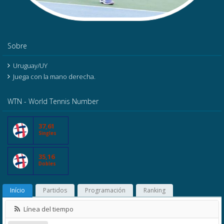
Sobre
Uruguay/UY
Juega con la mano derecha.
WTN - World Tennis Number
37,61
Singles
35,16
Dobles
Início
Partidos
Programación
Ranking
Línea del tiempo