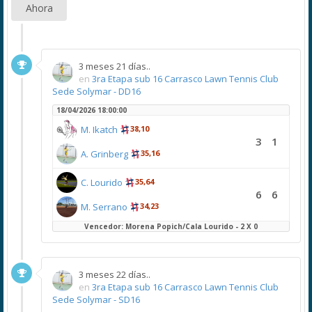
Ahora
3 meses 21 días..
en
3ra Etapa sub 16 Carrasco Lawn Tennis Club
Sede Solymar - DD16
18/04/2026 18:00:00
M. Ikatch
38,10
3
1
A. Grinberg
35,16
C. Lourido
35,64
6
6
M. Serrano
34,23
Vencedor: Morena Popich/Cala Lourido - 2 X 0
3 meses 22 días..
en
3ra Etapa sub 16 Carrasco Lawn Tennis Club
Sede Solymar - SD16