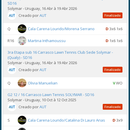
SD16
Solymar - Uruguay, 16 Abr à 19 Abr 2026
Creado por
AUT
Finalizado
Q
Cala Carena Lourido/Morena Serrano
D
3x6 1x6
R16
Martina Inthamoussu
D
1x6 1x6
3ra Etapa sub 16 Carrasco Lawn Tennis Club Sede Solymar -
(Qualy) - SD16
Solymar - Uruguay, 16 Abr à 19 Abr 2026
Creado por
AUT
Finalizado
Q
Olivia Manuelian
V
WO
G2 12 / 16 Carrasco Lawn Tennis SOLYMAR - SD16
Solymar - Uruguay, 10 Oct à 12 Oct 2025
Creado por
AUT
Finalizado
S
Cala Carena Lourido/Catalina Di Lauro Arias
D
3x9