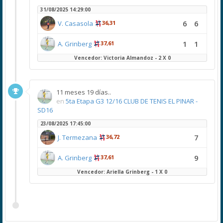
31/08/2025 14:29:00
6
6
V. Casasola
36,31
1
1
A. Grinberg
37,61
Vencedor: Victoria Almandoz - 2 X 0
11 meses 19 días..
en
5ta Etapa G3 12/16 CLUB DE TENIS EL PINAR -
SD16
23/08/2025 17:45:00
7
J. Termezana
36,72
9
A. Grinberg
37,61
Vencedor: Ariella Grinberg - 1 X 0