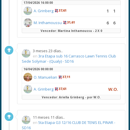
17/04/2026 16:00:00
1
1
A. Grinberg
37,61
6
6
M. Inthamoussu
31,61
Vencedor: Martina Inthamoussu - 2 X 0
3 meses 23 días..
en
3ra Etapa sub 16 Carrasco Lawn Tennis Club
Sede Solymar - (Qualy) - SD16
16/04/2026 00:00:00
O. Manuelian
37,11
W.O.
A. Grinberg
37,61
Vencedor: Ariella Grinberg - por W.O.
11 meses 11 días..
en
5ta Etapa G3 12/16 CLUB DE TENIS EL PINAR -
SD16