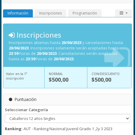
Información
Inscripciones
Programación
Inscripciones
Inscripciones abiertas hasta
20/06/2023
y cancelaciones hasta
20/06/2023
. Inscripciones solamente serán aceptadas hasta
23:59
horas de
20/06/2023
. Cancelaciones serán aceptadas
hasta as
23:59
horas de
20/06/2023
.
Valor en la 1º
NORMAL
CON/DESCUENTO
inscripción
$500,00
$500,00
Puntuación
Seleccionar Categoría
Ranking:
AUT - Ranking Nacional Juvenil Grado 1 ,2y 3 2023