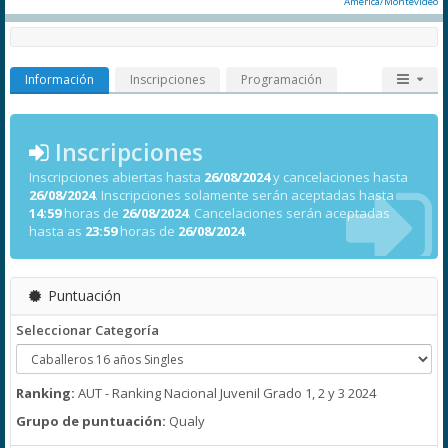
America/Montevideo
Información
Inscripciones
Programación
Inscripciones
Inscripciones abiertas hasta
26/08/2024
y cancelaciones hasta
26/08/2024
. Inscripciones solamente serán aceptadas hasta
14:59
horas de
26/08/2024
. Cancelaciones serán aceptadas
hasta as
23:59
horas de
26/08/2024
.
Puntuación
Seleccionar Categoría
Ranking:
AUT - Ranking Nacional Juvenil Grado 1, 2 y 3 2024
Grupo de puntuación:
Qualy