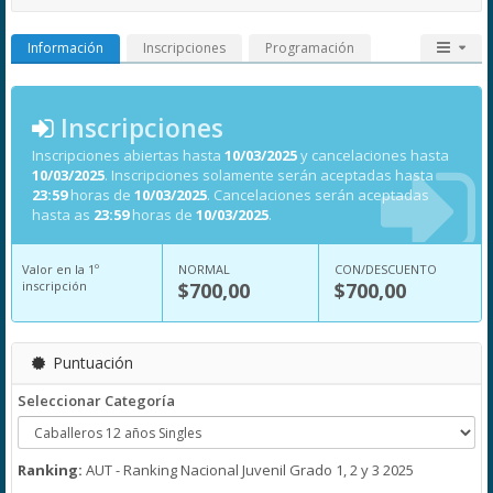
Información
Inscripciones
Programación
Inscripciones
Inscripciones abiertas hasta
10/03/2025
y cancelaciones hasta
10/03/2025
. Inscripciones solamente serán aceptadas hasta
23:59
horas de
10/03/2025
. Cancelaciones serán aceptadas
hasta as
23:59
horas de
10/03/2025
.
Valor en la 1º
NORMAL
CON/DESCUENTO
inscripción
$700,00
$700,00
Puntuación
Seleccionar Categoría
Ranking:
AUT - Ranking Nacional Juvenil Grado 1, 2 y 3 2025