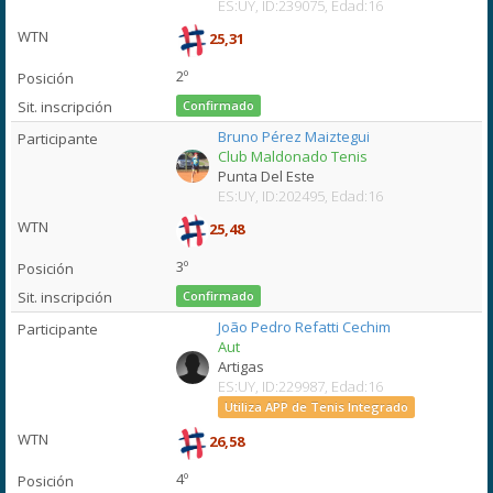
ES:UY, ID:239075, Edad:16
25,31
2º
Confirmado
Bruno Pérez Maiztegui
Club Maldonado Tenis
Punta Del Este
ES:UY, ID:202495, Edad:16
25,48
3º
Confirmado
João Pedro Refatti Cechim
Aut
Artigas
ES:UY, ID:229987, Edad:16
Utiliza APP de Tenis Integrado
26,58
4º