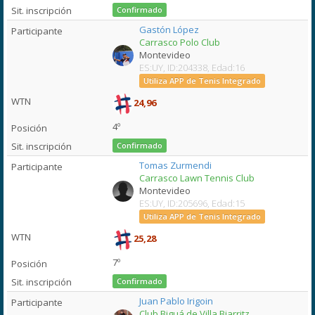
Confirmado
Gastón López
Carrasco Polo Club
Montevideo
ES:UY, ID:204338, Edad:16
Utiliza APP de Tenis Integrado
24,96
4º
Confirmado
Tomas Zurmendi
Carrasco Lawn Tennis Club
Montevideo
ES:UY, ID:205696, Edad:15
Utiliza APP de Tenis Integrado
25,28
7º
Confirmado
Juan Pablo Irigoin
Club Biguá de Villa Biarritz