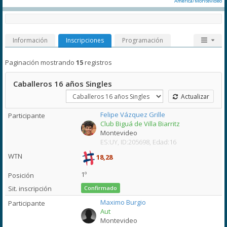
America/Montevideo
Información
Inscripciones
Programación
Paginación mostrando
15
registros
Caballeros 16 años Singles
Actualizar
Felipe Vázquez Grille
Club Biguá de Villa Biarritz
Montevideo
ES:UY, ID:205698, Edad:16
18,28
1º
Confirmado
Maximo Burgio
Aut
Montevideo