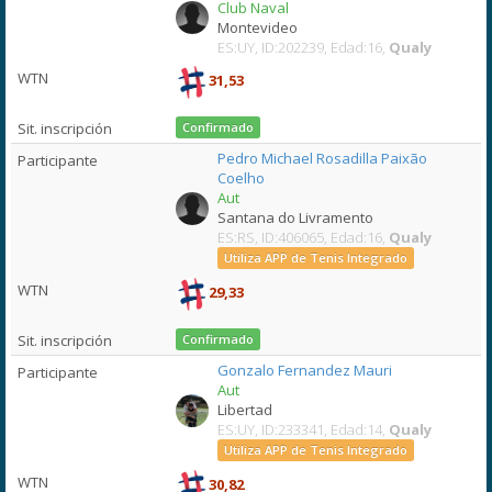
Club Naval
Montevideo
ES:UY, ID:202239, Edad:16,
Qualy
31,53
Confirmado
Pedro Michael Rosadilla Paixão
Coelho
Aut
Santana do Livramento
ES:RS, ID:406065, Edad:16,
Qualy
Utiliza APP de Tenis Integrado
29,33
Confirmado
Gonzalo Fernandez Mauri
Aut
Libertad
ES:UY, ID:233341, Edad:14,
Qualy
Utiliza APP de Tenis Integrado
30,82