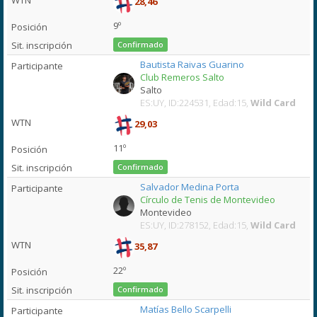
28,46
9º
Confirmado
Bautista Raivas Guarino
Club Remeros Salto
Salto
ES:UY, ID:224531, Edad:15,
Wild Card
29,03
11º
Confirmado
Salvador Medina Porta
Círculo de Tenis de Montevideo
Montevideo
ES:UY, ID:278152, Edad:15,
Wild Card
35,87
22º
Confirmado
Matías Bello Scarpelli