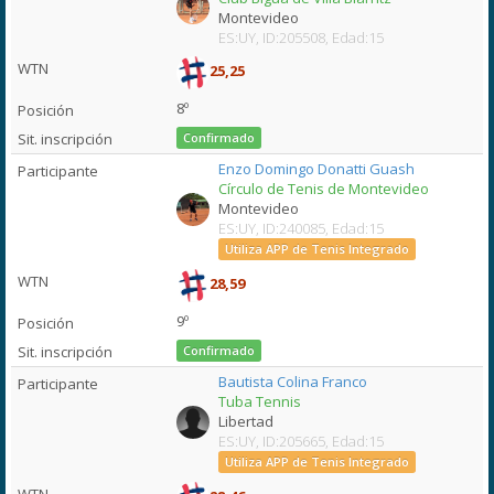
Montevideo
ES:UY, ID:205508, Edad:15
25,25
8º
Confirmado
Enzo Domingo Donatti Guash
Círculo de Tenis de Montevideo
Montevideo
ES:UY, ID:240085, Edad:15
Utiliza APP de Tenis Integrado
28,59
9º
Confirmado
Bautista Colina Franco
Tuba Tennis
Libertad
ES:UY, ID:205665, Edad:15
Utiliza APP de Tenis Integrado