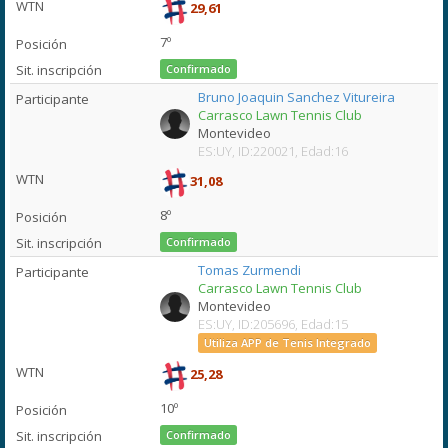
29,61
7º
Confirmado
Bruno Joaquin Sanchez Vitureira
Carrasco Lawn Tennis Club
Montevideo
ES:UY, ID:220021, Edad:16
31,08
8º
Confirmado
Tomas Zurmendi
Carrasco Lawn Tennis Club
Montevideo
ES:UY, ID:205696, Edad:15
Utiliza APP de Tenis Integrado
25,28
10º
Confirmado