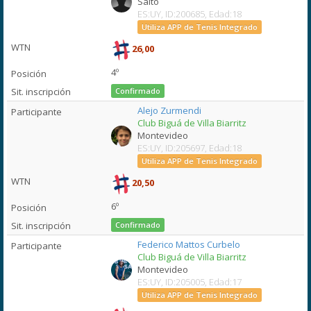
Salto
ES:UY, ID:200685, Edad:18
Utiliza APP de Tenis Integrado
26,00
4º
Confirmado
Alejo Zurmendi
Club Biguá de Villa Biarritz
Montevideo
ES:UY, ID:205697, Edad:18
Utiliza APP de Tenis Integrado
20,50
6º
Confirmado
Federico Mattos Curbelo
Club Biguá de Villa Biarritz
Montevideo
ES:UY, ID:205005, Edad:17
Utiliza APP de Tenis Integrado