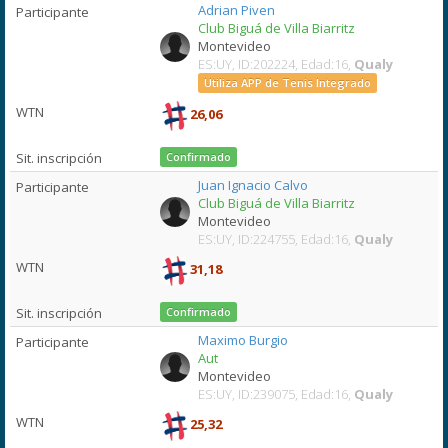
Adrian Piven
Club Biguá de Villa Biarritz
Montevideo
ES:UY, ID:202224, Edad:16,
Qualy
Utiliza APP de Tenis Integrado
26,06
Confirmado
Juan Ignacio Calvo
Club Biguá de Villa Biarritz
Montevideo
ES:UY, ID:224755, Edad:16,
Qualy
31,18
Confirmado
Maximo Burgio
Aut
Montevideo
ES:UY, ID:239075, Edad:16,
Qualy
25,32