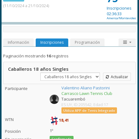
(11/10/2024 a 21/10/2024)
Inscripciones
02:36:33
America/Montevideo
Información
Inscripciones
Programación
Paginación mostrando
16
registros
Caballeros 18 años Singles
Actualizar
Valentino Aliano Pastorini
Carrasco Lawn Tennis Club
Tacuarembó
ES:UY, ID:205542, Edad:17
Utiliza APP de Tenis Integrado
18,41
1º
Confirmado