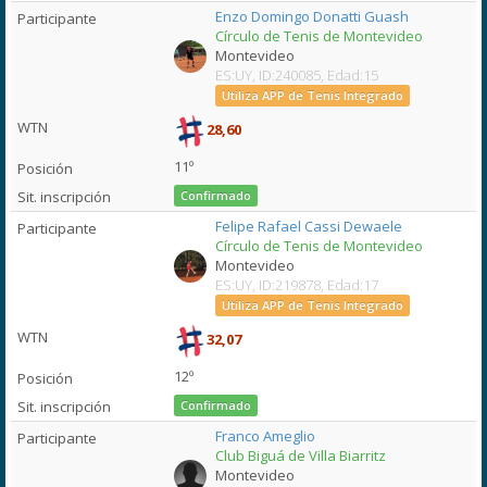
Enzo Domingo Donatti Guash
Círculo de Tenis de Montevideo
Montevideo
ES:UY, ID:240085, Edad:15
Utiliza APP de Tenis Integrado
28,60
11º
Confirmado
Felipe Rafael Cassi Dewaele
Círculo de Tenis de Montevideo
Montevideo
ES:UY, ID:219878, Edad:17
Utiliza APP de Tenis Integrado
32,07
12º
Confirmado
Franco Ameglio
Club Biguá de Villa Biarritz
Montevideo