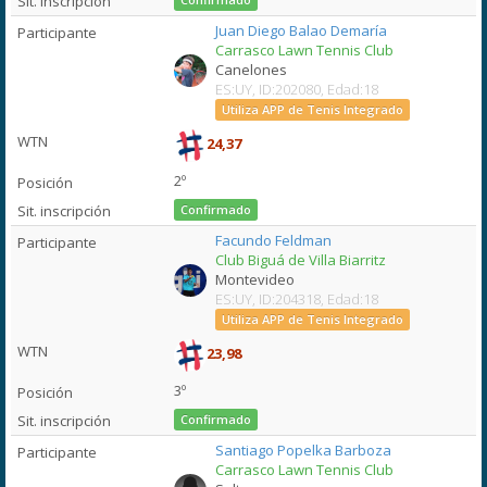
Juan Diego Balao Demaría
Carrasco Lawn Tennis Club
Canelones
ES:UY, ID:202080, Edad:18
Utiliza APP de Tenis Integrado
24,37
2º
Confirmado
Facundo Feldman
Club Biguá de Villa Biarritz
Montevideo
ES:UY, ID:204318, Edad:18
Utiliza APP de Tenis Integrado
23,98
3º
Confirmado
Santiago Popelka Barboza
Carrasco Lawn Tennis Club