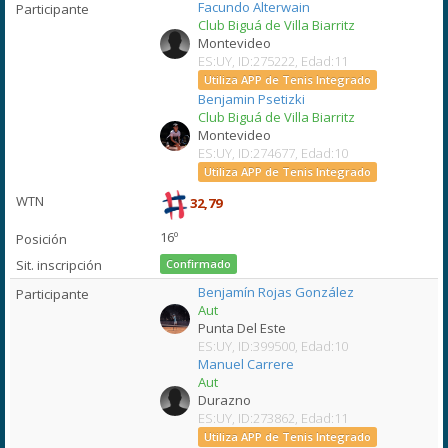
Facundo Alterwain
Club Biguá de Villa Biarritz
Montevideo
ES:UY, ID:275222, Edad:11
Utiliza APP de Tenis Integrado
Benjamin Psetizki
Club Biguá de Villa Biarritz
Montevideo
ES:UY, ID:274677, Edad:10
Utiliza APP de Tenis Integrado
32,79
16º
Confirmado
Benjamín Rojas González
Aut
Punta Del Este
ES:UY, ID:399500, Edad:10
Manuel Carrere
Aut
Durazno
ES:UY, ID:273862, Edad:11
Utiliza APP de Tenis Integrado