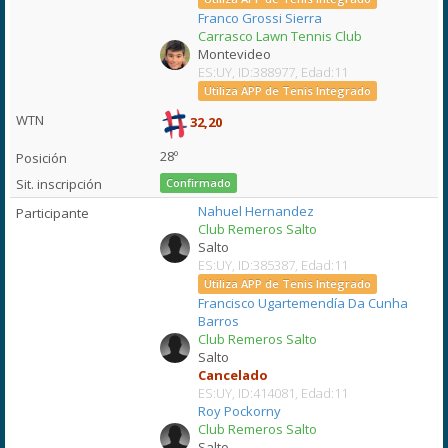
Franco Grossi Sierra
Carrasco Lawn Tennis Club
Montevideo
ES:UY, ID:388977, Edad:11
Utiliza APP de Tenis Integrado
32,20
28º
Confirmado
Nahuel Hernandez
Club Remeros Salto
Salto
ES:UY, ID:385387, Edad:11
Utiliza APP de Tenis Integrado
Francisco Ugartemendía Da Cunha
Barros
Club Remeros Salto
Salto
Cancelado
ES:UY, ID:414081, Edad:11
Roy Pockorny
Club Remeros Salto
Salto