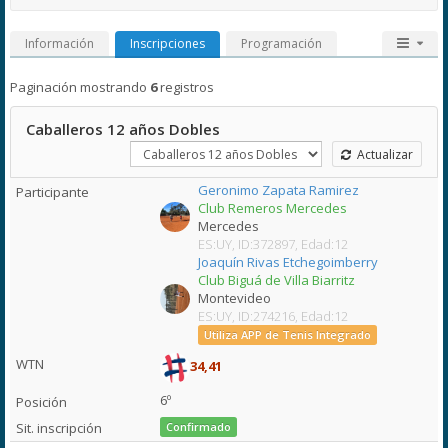
Información
Inscripciones
Programación
Paginación mostrando
6
registros
Caballeros 12 años Dobles
Actualizar
Geronimo Zapata Ramirez
Club Remeros Mercedes
Mercedes
ES:UY, ID:372897, Edad:12
Joaquín Rivas Etchegoimberry
Club Biguá de Villa Biarritz
Montevideo
ES:UY, ID:274216, Edad:12
Utiliza APP de Tenis Integrado
34,41
6º
Confirmado