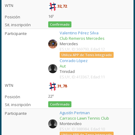
32,72
16º
Confirmado
Valentino Pérez Silva
Club Remeros Mercedes
Mercedes
ES:UY, ID:369793, Edad:12
Utiliza APP de Tenis Integrado
Conrado López
Aut
Trinidad
ES:UY, ID:413367, Edad:11
31,78
22º
Confirmado
Agustín Pertman
Carrasco Lawn Tennis Club
Montevideo
ES:UY, ID:388984, Edad:10
Utiliza APP de Tenis Integrado