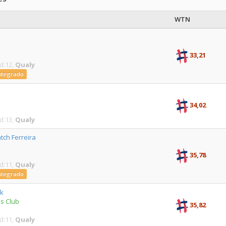
WTN
33,21
d:12,
Qualy
Integrado
34,02
d:13,
Qualy
atch Ferreira
35,78
d:11,
Qualy
Integrado
ak
s Club
35,82
d:11,
Qualy