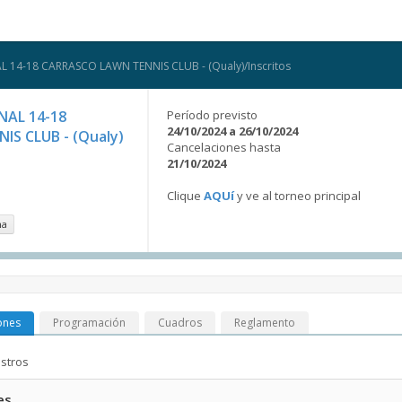
4-18 CARRASCO LAWN TENNIS CLUB - (Qualy)/Inscritos
AL 14-18
Período previsto
24/10/2024 a 26/10/2024
S CLUB - (Qualy)
Cancelaciones hasta
21/10/2024
Clique
AQUí
y ve al torneo principal
na
ones
Programación
Cuadros
Reglamento
istros
es