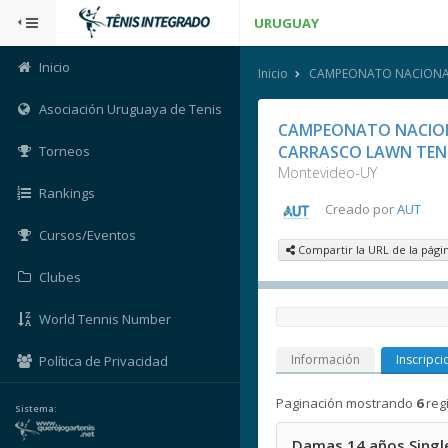
URUGUAY
Inicio
Inicio
CAMPEONATO NACIONAL 1
Asociación Uruguaya de Tenis
CAMPEONATO NACION
CARRASCO LAWN TENNI
Torneos
Montevideo-UY
Rankings
Creado por
AUT
Cursos/Eventos
Compartir la URL de la pági
Clubes
World Tennis Number
Información
Inscripci
Política de Privacidad
Paginación mostrando
6
reg
Sistema:
Damas 14 años Singl