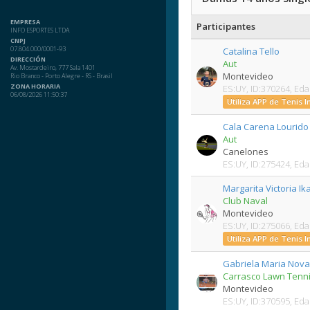
EMPRESA
Participantes
INFO ESPORTES LTDA
CNPJ
07.804.000/0001-93
Catalina Tello
DIRECCIÓN
Aut
Av. Mostardeiro, 777 Sala 1401
Montevideo
Rio Branco - Porto Alegre - RS - Brasil
ZONA HORARIA
ES:UY, ID:370264, Eda
06/08/2026 11:50:37
Utiliza APP de Tenis 
Cala Carena Lourido
Aut
Canelones
ES:UY, ID:275424, Eda
Margarita Victoria Ik
Club Naval
Montevideo
ES:UY, ID:275066, Eda
Utiliza APP de Tenis 
Gabriela Maria Nov
Carrasco Lawn Tenni
Montevideo
ES:UY, ID:370595, Eda