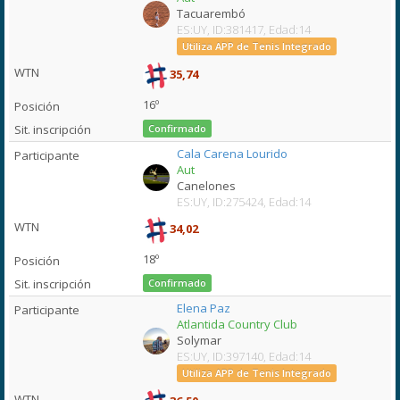
Tacuarembó
ES:UY, ID:381417, Edad:14
Utiliza APP de Tenis Integrado
35,74
16º
Confirmado
Cala Carena Lourido
Aut
Canelones
ES:UY, ID:275424, Edad:14
34,02
18º
Confirmado
Elena Paz
Atlantida Country Club
Solymar
ES:UY, ID:397140, Edad:14
Utiliza APP de Tenis Integrado