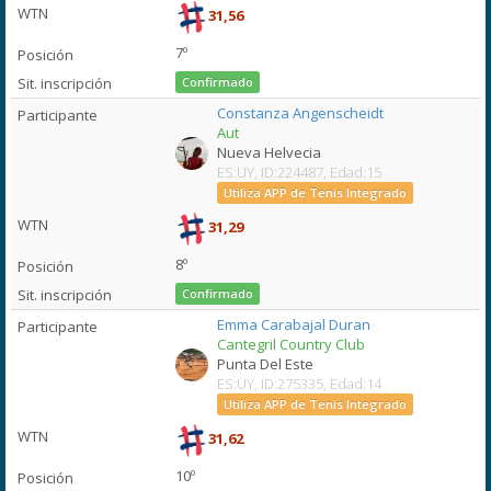
31,56
7º
Confirmado
Constanza Angenscheidt
Aut
Nueva Helvecia
ES:UY, ID:224487, Edad:15
Utiliza APP de Tenis Integrado
31,29
8º
Confirmado
Emma Carabajal Duran
Cantegril Country Club
Punta Del Este
ES:UY, ID:275335, Edad:14
Utiliza APP de Tenis Integrado
31,62
10º