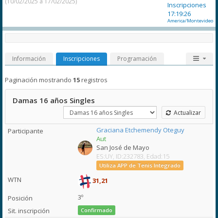
(10/02/2025 a 17/02/2025)
Inscripciones
17:19:26
America/Montevideo
Información
Inscripciones
Programación
Paginación mostrando
15
registros
Damas 16 años Singles
Actualizar
Graciana Etchemendy Oteguy
Aut
San José de Mayo
ES:UY, ID:232783, Edad:15
Utiliza APP de Tenis Integrado
31,21
3º
Confirmado