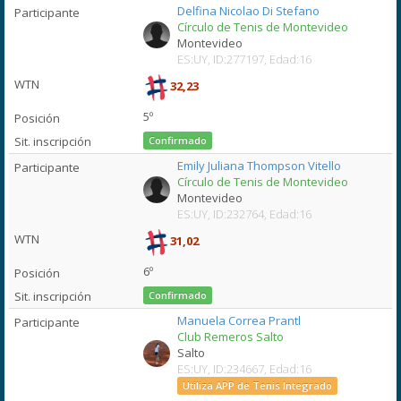
Delfina Nicolao Di Stefano
Círculo de Tenis de Montevideo
Montevideo
ES:UY, ID:277197, Edad:16
32,23
5º
Confirmado
Emily Juliana Thompson Vitello
Círculo de Tenis de Montevideo
Montevideo
ES:UY, ID:232764, Edad:16
31,02
6º
Confirmado
Manuela Correa Prantl
Club Remeros Salto
Salto
ES:UY, ID:234667, Edad:16
Utiliza APP de Tenis Integrado