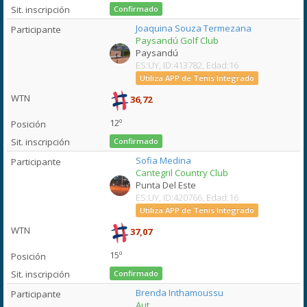
Confirmado
Joaquina Souza Termezana
Paysandú Golf Club
Paysandú
ES:UY, ID:413782, Edad:16
Utiliza APP de Tenis Integrado
36,72
12º
Confirmado
Sofia Medina
Cantegril Country Club
Punta Del Este
ES:UY, ID:420766, Edad:16
Utiliza APP de Tenis Integrado
37,07
15º
Confirmado
Brenda Inthamoussu
Aut