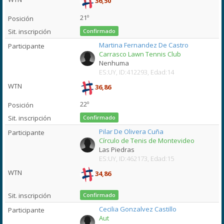
36,50
21º
Confirmado
Martina Fernandez De Castro
Carrasco Lawn Tennis Club
Nenhuma
ES:UY, ID:412293, Edad:14
36,86
22º
Confirmado
Pilar De Olivera Cuña
Círculo de Tenis de Montevideo
Las Piedras
ES:UY, ID:462173, Edad:15
34,86
Confirmado
Cecilia Gonzalvez Castillo
Aut