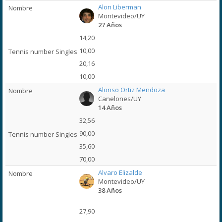
Alon Liberman
Montevideo/UY
27 Años
14,20
10,00
20,16
10,00
Alonso Ortiz Mendoza
Canelones/UY
14 Años
32,56
90,00
35,60
70,00
Alvaro Elizalde
Montevideo/UY
38 Años
27,90