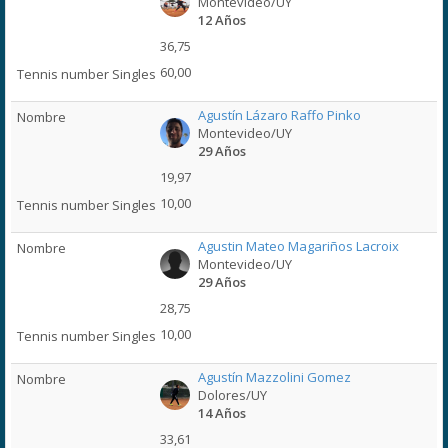
Montevideo/UY
12 Años
36,75
60,00
Agustín Lázaro Raffo Pinko
Montevideo/UY
29 Años
19,97
10,00
Agustin Mateo Magariños Lacroix
Montevideo/UY
29 Años
28,75
10,00
Agustín Mazzolini Gomez
Dolores/UY
14 Años
33,61