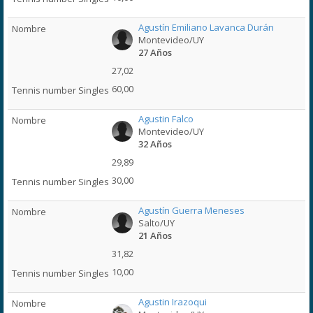
Agustín Emiliano Lavanca Durán
Montevideo/UY
27 Años
27,02
60,00
Agustin Falco
Montevideo/UY
32 Años
29,89
30,00
Agustín Guerra Meneses
Salto/UY
21 Años
31,82
10,00
Agustin Irazoqui