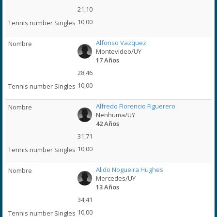
21,10
10,00
Alfonso Vazquez
Montevideo/UY
17 Años
28,46
10,00
Alfredo Florencio Figuerero
Nenhuma/UY
42 Años
31,71
10,00
Alido Nogueira Hughes
Mercedes/UY
13 Años
34,41
10,00