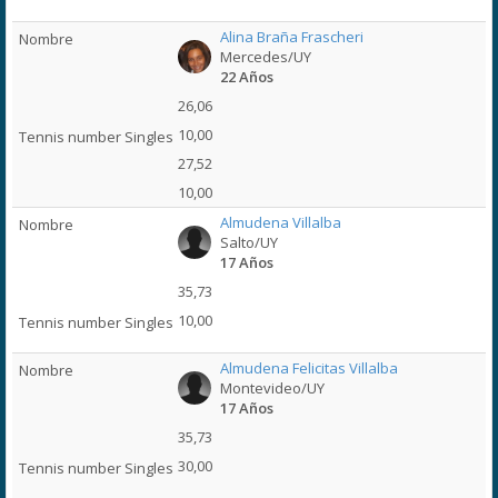
Alina Braña Frascheri
Mercedes/UY
22 Años
26,06
10,00
27,52
10,00
Almudena Villalba
Salto/UY
17 Años
35,73
10,00
Almudena Felicitas Villalba
Montevideo/UY
17 Años
35,73
30,00