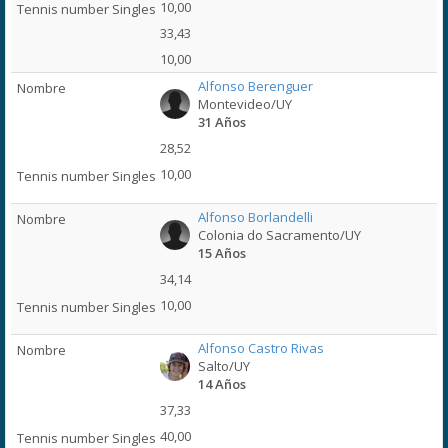
10,00
33,43
10,00
Alfonso Berenguer
Montevideo/UY
31 Años
28,52
10,00
Alfonso Borlandelli
Colonia do Sacramento/UY
15 Años
34,14
10,00
Alfonso Castro Rivas
Salto/UY
14 Años
37,33
40,00