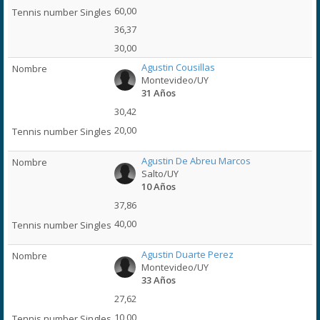
60,00
36,37
30,00
Agustin Cousillas
Montevideo/UY
31 Años
30,42
20,00
Agustin De Abreu Marcos
Salto/UY
10 Años
37,86
40,00
Agustin Duarte Perez
Montevideo/UY
33 Años
27,62
10,00