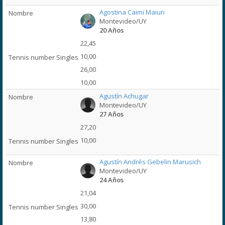
Agostina Caimi Maiuri
Montevideo/UY
20 Años
22,45
10,00
26,00
10,00
Agustín Achugar
Montevideo/UY
27 Años
27,20
10,00
Agustín Andrés Gebelin Marusich
Montevideo/UY
24 Años
21,04
30,00
13,80