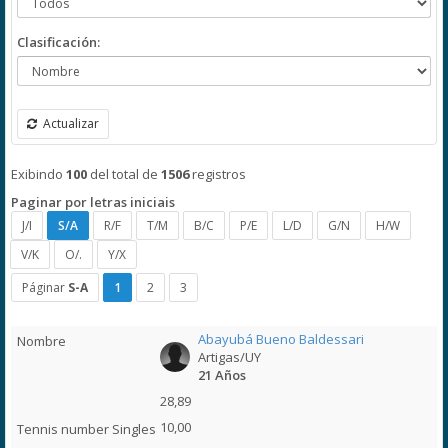
Clasificación:
Actualizar
Exibindo
100
del total de
1506
registros
Paginar por letras iniciais
J/I
S/A
R/F
T/M
B/C
P/E
L/D
G/N
H/W
V/K
O/.
Y/X
Páginar
S-A
1
2
3
Abayubá Bueno Baldessari
Artigas/UY
21 Años
28,89
10,00