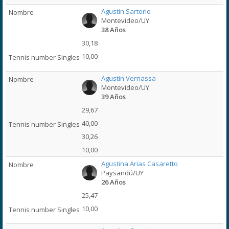
Agustin Sartorio
Montevideo/UY
38 Años
30,18
10,00
Agustin Vernassa
Montevideo/UY
39 Años
29,67
40,00
30,26
10,00
Agustina Arias Casaretto
Paysandú/UY
26 Años
25,47
10,00