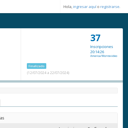
Hola,
ingresar aquí
o
registrarse
.
37
Inscripciones
20:14:26
America/Montevideo
Finalizado
(12/07/2024 a 22/07/2024)
ías