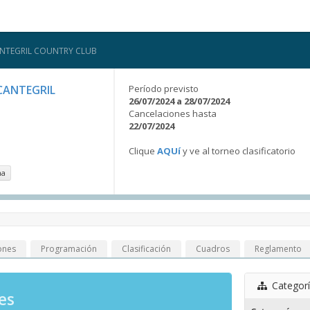
CANTEGRIL COUNTRY CLUB
 CANTEGRIL
Período previsto
26/07/2024 a 28/07/2024
Cancelaciones hasta
22/07/2024
Clique
AQUí
y ve al torneo clasificatorio
na
ones
Programación
Clasificación
Cuadros
Reglamento
Categor
es