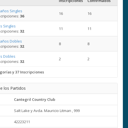
Inscripciones
Confirmados
 años Singles
16
16
cripciones:
36
s Singles
11
11
cripciones:
32
 años Dobles
8
8
cripciones:
32
s Dobles
2
2
cripciones:
32
gorías y 37 Inscripciones
e los Partidos
Cantegril Country Club
Salt Lake y Avda. Mauricio Litman , 999
42223211