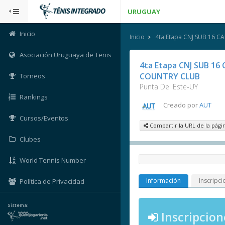
URUGUAY
Inicio
Inicio
4ta Etapa CNJ SUB 16 
Asociación Uruguaya de Tenis
4ta Etapa CNJ SUB 16
COUNTRY CLUB
Torneos
Punta Del Este-UY
Rankings
Creado por
AUT
Cursos/Eventos
Compartir la URL de la pági
Clubes
World Tennis Number
Información
Inscripci
Política de Privacidad
Sistema:
Inscripcion