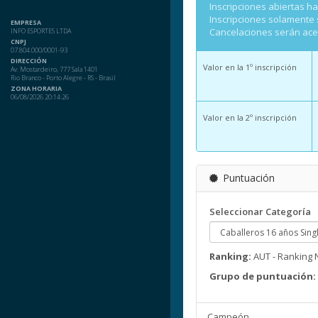
Inscripciones abiertas h
Inscripciones solamente
EMPRESA
Cancelaciones serán ac
INFO ESPORTES LTDA
CNPJ
07.804.000/0001-93
DIRECCIÓN
Valor en la 1º inscripción
Av. Mostardeiro, 777 Sala 1401
Rio Branco - Porto Alegre - RS - Brasil
ZONA HORARIA
06/08/2026 20:14:26
Valor en la 2º inscripción
Puntuación
Seleccionar Categoría
Ranking:
AUT - Ranking N
Grupo de puntuación:
Campeón