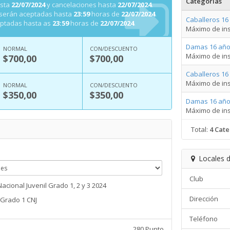
Categorías
asta
22/07/2024
y cancelaciones hasta
22/07/2024
.
 serán aceptadas hasta
23:59
horas de
22/07/2024
.
Caballeros 16
eptadas hasta as
23:59
horas de
22/07/2024
.
Máximo de ins
Damas 16 año
NORMAL
CON/DESCUENTO
Máximo de ins
$700,00
$700,00
Caballeros 16
Máximo de ins
NORMAL
CON/DESCUENTO
$350,00
$350,00
Damas 16 año
Máximo de ins
Total:
4 Cate
Locales d
Club
acional Juvenil Grado 1, 2 y 3 2024
Dirección
Grado 1 CNJ
Teléfono
280 Punto