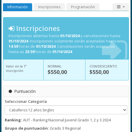
Información
Inscripciones
Programación
Inscripciones
Inscripciones abiertas hasta
01/10/2024
y cancelaciones hasta
01/10/2024
. Inscripciones solamente serán aceptadas hasta
14:59
horas de
01/10/2024
. Cancelaciones serán aceptadas
hasta as
23:59
horas de
01/10/2024
.
Valor en la 1º
NORMAL
CON/DESCUENTO
inscripción
$550,00
$550,00
Puntuación
Seleccionar Categoría
Ranking:
AUT - Ranking Nacional Juvenil Grado 1, 2 y 3 2024
Grupo de puntuación:
Grado 3 Regional