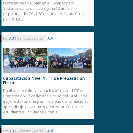
representarán al país en el Campeonato
Sudamericano de lacategoría 12 años, a
disputarse del 20 al 28 de junio en Santa Cruz,
Bolivia. La…
Por
AUT
2 meses 23 días..
Capacitación Nivel 1 ITF de Preparación
Física
Finalizó con éxito la capacitación Nivel 1 ITF de
Preparación Física llevada a cabo del 14 al 17 de
mayo. Esta fue una gran instancia de formación y
aprendizaje para entrenadores, profesores y
estudiantes vinculados al tenis…
Por
AUT
2 meses 24 días..