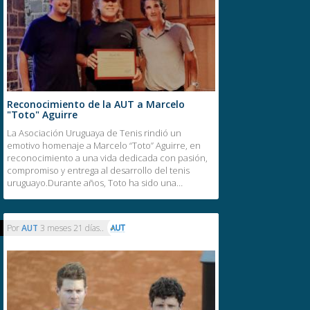
Reconocimiento de la AUT a Marcelo
"Toto" Aguirre
La Asociación Uruguaya de Tenis rindió un
emotivo homenaje a Marcelo “Toto” Aguirre, en
reconocimiento a una vida dedicada con pasión,
compromiso y entrega al desarrollo del tenis
uruguayo.Durante años, Toto ha sido una…
Por
AUT
3 meses 21 días..