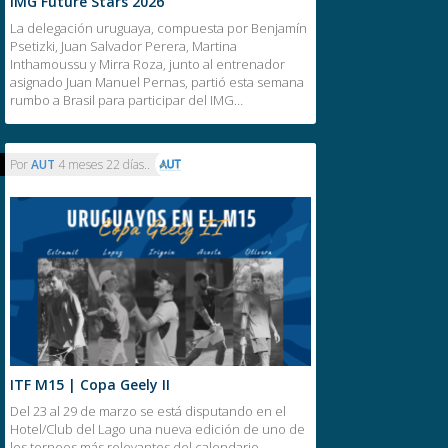
IMG Future Stars 2026
La delegación uruguaya, compuesta por Benjamín
Psetizki, Juan Salvador Perera, Martina
Inthamoussu y Mirra Roza, junto al entrenador
asignado Juan Manuel Pernas, partió esta semana
rumbo a Brasil para participar del IMG…
Por
AUT
4 meses 22 días..
ITF M15 | Copa Geely II
Del 23 al 29 de marzo se está disputando en el
Hotel/Club del Lago una nueva edición de uno de
los torneos más relevantes del calendario