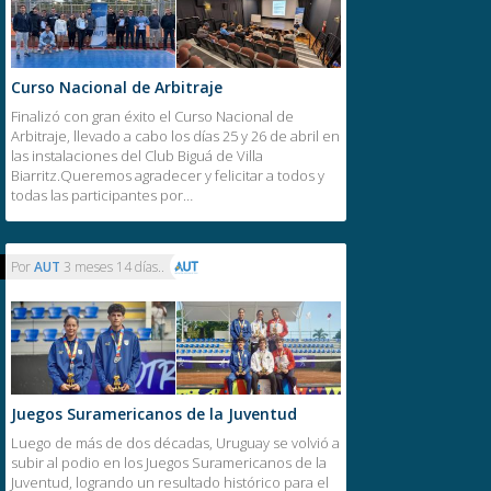
Curso Nacional de Arbitraje
Finalizó con gran éxito el Curso Nacional de
Arbitraje, llevado a cabo los días 25 y 26 de abril en
las instalaciones del Club Biguá de Villa
Biarritz.Queremos agradecer y felicitar a todos y
todas las participantes por…
Por
AUT
3 meses 14 días..
Juegos Suramericanos de la Juventud
Luego de más de dos décadas, Uruguay se volvió a
subir al podio en los Juegos Suramericanos de la
Juventud, logrando un resultado histórico para el