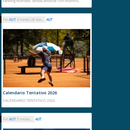
ranking mundial, destacándose con triunfos…
Por
AUT
4 meses 28 días..
Calendario Tentativo 2026
CALENDARIO TENTATIVO 2026
Por
AUT
5 meses ..