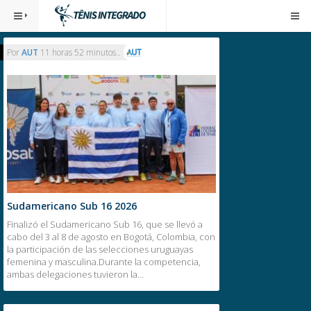
Por
AUT
11 horas 52 minutos..
Sudamericano Sub 16 2026
Finalizó el Sudamericano Sub 16, que se llevó a
cabo del 3 al 8 de agosto en Bogotá, Colombia, con
la participación de las selecciones uruguayas
femenina y masculina.Durante la competencia,
ambas delegaciones tuvieron la…