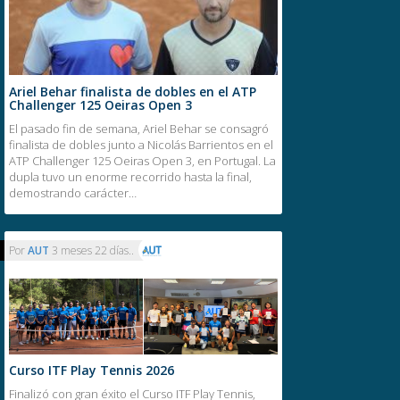
Ariel Behar finalista de dobles en el ATP
Challenger 125 Oeiras Open 3
El pasado fin de semana, Ariel Behar se consagró
finalista de dobles junto a Nicolás Barrientos en el
ATP Challenger 125 Oeiras Open 3, en Portugal. La
dupla tuvo un enorme recorrido hasta la final,
demostrando carácter…
Por
AUT
3 meses 22 días..
Curso ITF Play Tennis 2026
Finalizó con gran éxito el Curso ITF Play Tennis,