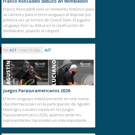
Franco Roncadelli debutó en Wimbledon
Franco Roncadelli vivió un momento histórico para
su carrera y para el tenis uruguayo al disputar por
primera vez un torneo de Grand Slam. El jugador
uruguayo hizo su debut en la clasificación de
Wimbledon, pisando el césped…
Por
AUT
1 mes 10 días..
Juegos Parasuramericanos 2026
El tenis uruguayo estará presente en una nueva
cita internacional con la participación de Agustín
Marengo y Luciano Varela en los Juegos
Parasuramericanos 2026, quienes serán los
representantes nacionales en esta importante…