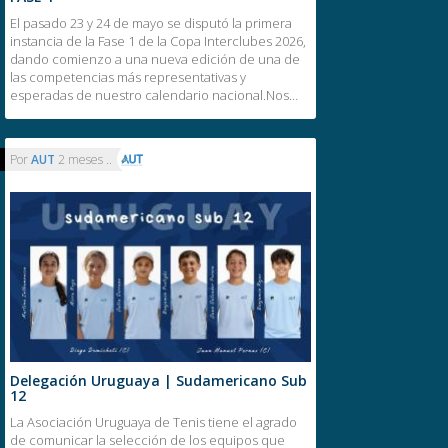
El pasado 23 y 24 de mayo se disputó la primera
instancia de la Fase 1 de la Copa Interclubes 2026,
dando comienzo a una nueva edición de una de
las competencias más representativas y
esperadas de nuestro calendario nacional.Nos…
Por
AUT
2 meses ..
Delegación Uruguaya | Sudamericano Sub
12
La Asociación Uruguaya de Tenis tiene el agrado
de comunicar la selección de los equipos que