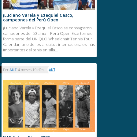
¡Luciano Varela y Ezequiel Casco,
campeones del Perú Open!
¡Luciano Varela y Ezequiel Casco se consagraron
campeones del 50 Lima | Perú Open!Este torneo
forma parte del UNIQLO Wheelchair Tennis Tour
Calendar, uno de los circuitos internacionales más
importantes del tenis en silla…
Por
AUT
4 meses 19 días..