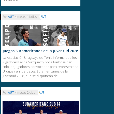
Por
AUT
4 meses 16 días..
Juegos Suramericanos de la Juventud 2026
La Asociación Uruguaya de Tenis informa que los
jugadores Felipe Vázquez y Sofía Barbosa han
sido los jugadores convocados para representar a
Uruguay en los Juegos Suramericanos de la
Juventud 2026, que se disputarán del…
Por
AUT
4 meses 2 días..