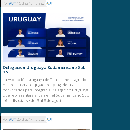
Por
AUT
16 días 13 horas..
Delegación Uruguaya Sudamericano Sub
16
La Asociación Uruguaya de Tenis tiene el agrado
de presentar a los jugadores y jugadoras
convocados para integrar la Delegación Uruguaya
que representará al país en el Sudamericano Sub
16, a disputarse del 3 al 8 de agosto…
Por
AUT
25 días 14 horas..