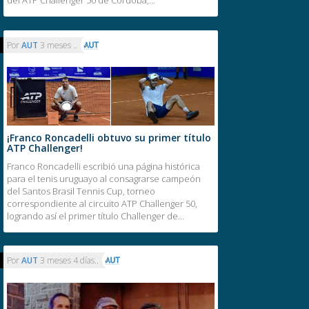
Por
AUT
3 meses ..
¡Franco Roncadelli obtuvo su primer título
ATP Challenger!
Franco Roncadelli escribió una página histórica
para el tenis uruguayo al consagrarse campeón
del Santos Brasil Tennis Cup, torneo
correspondiente al circuito ATP Challenger 50,
logrando así el primer título Challenger de…
Por
AUT
3 meses 4 días..