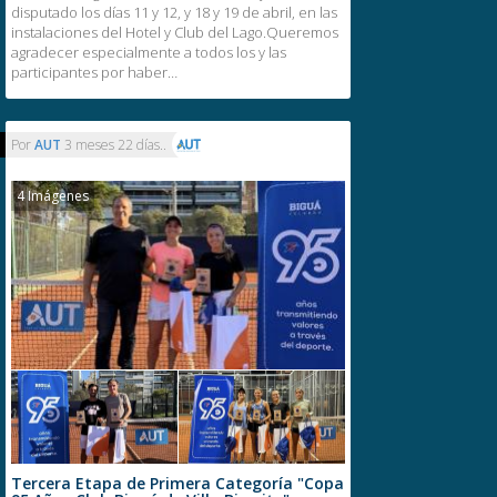
disputado los días 11 y 12, y 18 y 19 de abril, en las
instalaciones del Hotel y Club del Lago.Queremos
agradecer especialmente a todos los y las
participantes por haber…
Por
AUT
3 meses 22 días..
4 Imágenes
Tercera Etapa de Primera Categoría "Copa