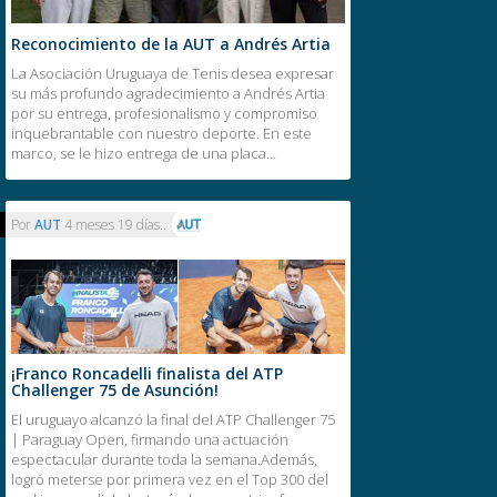
Reconocimiento de la AUT a Andrés Artia
La Asociación Uruguaya de Tenis desea expresar
su más profundo agradecimiento a Andrés Artia
por su entrega, profesionalismo y compromiso
inquebrantable con nuestro deporte. En este
marco, se le hizo entrega de una placa…
Por
AUT
4 meses 19 días..
¡Franco Roncadelli finalista del ATP
Challenger 75 de Asunción!
El uruguayo alcanzó la final del ATP Challenger 75
| Paraguay Open, firmando una actuación
espectacular durante toda la semana.Además,
logró meterse por primera vez en el Top 300 del