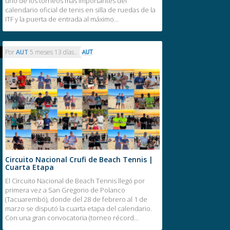
uno de los torneos más importantes del
calendario oficial de tenis en silla de ruedas de la
ITF y la puerta de entrada al máximo…
Por
AUT
5 meses 13 días..
Circuito Nacional Crufi de Beach Tennis |
Cuarta Etapa
El Circuito Nacional de Beach Tennis llegó por
primera vez a San Gregorio de Polanco
(Tacuarembó), donde del 28 de febrero al 1 de
marzo se disputó la cuarta etapa del calendario.
Con una gran convocatoria (torneo récord…