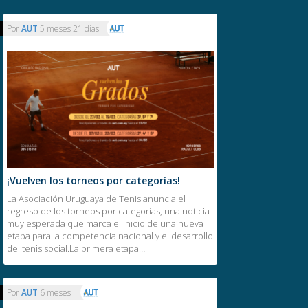
Por
AUT
5 meses 21 días..
¡Vuelven los torneos por categorías!
La Asociación Uruguaya de Tenis anuncia el
regreso de los torneos por categorías, una noticia
muy esperada que marca el inicio de una nueva
etapa para la competencia nacional y el desarrollo
del tenis social.La primera etapa…
Por
AUT
6 meses ..