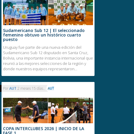
Sudamericano Sub 12 | El seleccionado
femenino obtuvo un histórico cuarto
puesto
Uruguay fue parte de una nueva edición del
Sudamericano Sub 12 disputado en Santa Cruz,
Bolivia, una importante instancia internacional que
reunió a las mejores selecciones de la región y
donde nuestros equipos representaron…
Por
AUT
2 meses 15 días..
COPA INTERCLUBES 2026 | INICIO DE LA
FASE 1