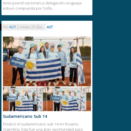
tenis juvenil nacional.La delegación uruguaya
estuvo compuesta por Sofía…
Por
AUT
2 meses 25 días..
Sudamericano Sub 14
Finalizó el sudamericano sub 14 en Rosario,
Argentina. Esta fue una gran oportunidad para