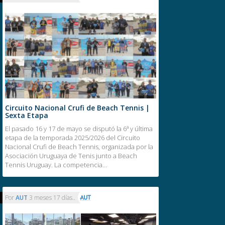
Circuito Nacional Crufi de Beach Tennis |
Sexta Etapa
El pasado 16 y 17 de mayo se disputó la 6ª y última
etapa de la temporada 2025/2026 del Circuito
Nacional Crufi de Beach Tennis, organizada por la
Asociación Uruguaya de Tenis junto a Beach
Tennis Uruguay. La competencia…
Por
AUT
3 meses 17 días..