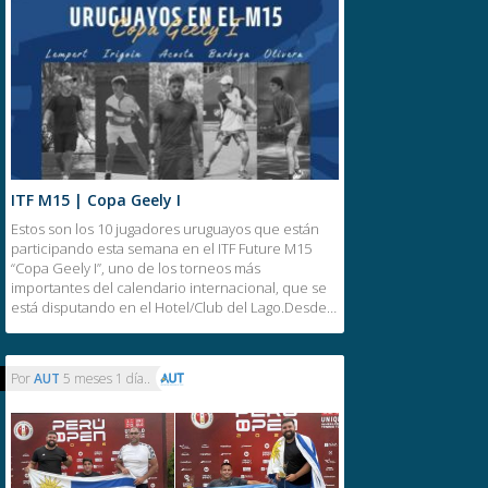
ITF M15 | Copa Geely I
Estos son los 10 jugadores uruguayos que están
participando esta semana en el ITF Future M15
“Copa Geely I”, uno de los torneos más
importantes del calendario internacional, que se
está disputando en el Hotel/Club del Lago.Desde…
Por
AUT
5 meses 1 día..