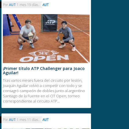
Por
AUT
1 mes 19 días..
¡Primer título ATP Challenger para Joaco
Aguilar!
Tras varios meses fuera del circuito por lesión,
Joaquín Aguilar volvió a competir con todo y se
consagró campeón de dobles junto al argentino
Santiago de la Fuente en el CIT Open, torneo
correspondiente al circuito ATP…
Por
AUT
1 mes 11 días..