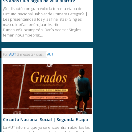
95 Años Club Biguá de Villa Biarritz"
¡Se disputó con gran éxito la tercera etapa del
Circuito Nacional Babolat de Primera Categoría!|
Les presentamos a los y las finalistas:• Singles
masculinoCampeón: Juan Martín
FumeauxSubcampeón: Darío Acosta• Singles
femeninoCampeona:…
Por
AUT
3 meses 27 días..
Circuito Nacional Social | Segunda Etapa
La AUT informa que ya se encuentran abiertas las