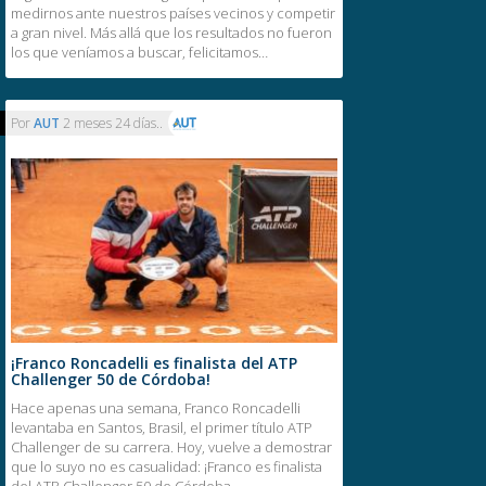
medirnos ante nuestros países vecinos y competir
a gran nivel. Más allá que los resultados no fueron
los que veníamos a buscar, felicitamos…
Por
AUT
2 meses 24 días..
¡Franco Roncadelli es finalista del ATP
Challenger 50 de Córdoba!
Hace apenas una semana, Franco Roncadelli
levantaba en Santos, Brasil, el primer título ATP
Challenger de su carrera. Hoy, vuelve a demostrar
que lo suyo no es casualidad: ¡Franco es finalista
del ATP Challenger 50 de Córdoba,…