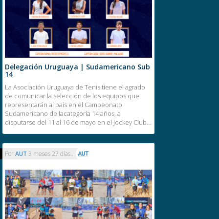
Delegación Uruguaya | Sudamericano Sub
14
La Asociación Uruguaya de Tenis tiene el agrado
de comunicar la selección de los equipos que
representarán al país en el Campeonato
Sudamericano de lacategoría 14 años, a
disputarse del 11 al 16 de mayo en el Jockey Club…
Por
AUT
3 meses 27 días..