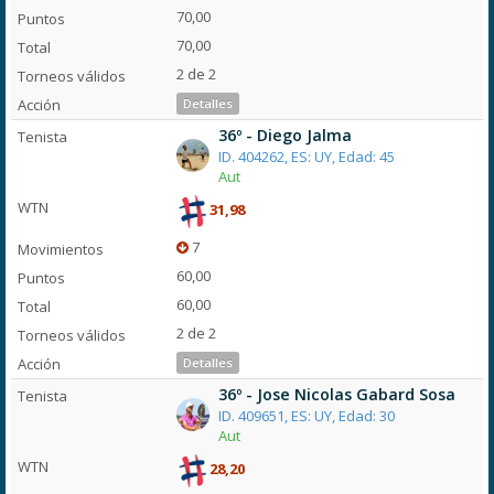
70,00
70,00
2 de 2
Detalles
36º - Diego Jalma
ID. 404262, ES: UY, Edad: 45
Aut
31,98
7
60,00
60,00
2 de 2
Detalles
36º - Jose Nicolas Gabard Sosa
ID. 409651, ES: UY, Edad: 30
Aut
28,20