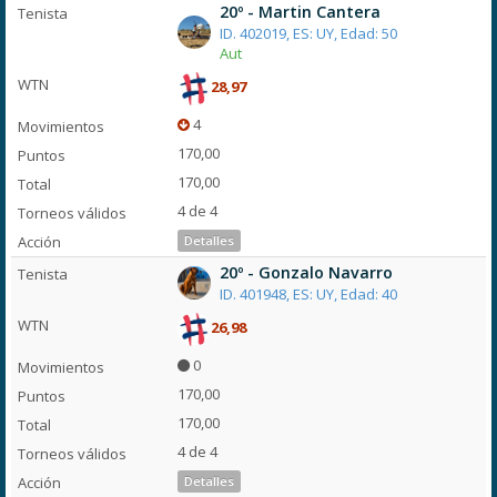
20º - Martin Cantera
ID. 402019, ES: UY, Edad: 50
Aut
28,97
4
170,00
170,00
4 de 4
Detalles
20º - Gonzalo Navarro
ID. 401948, ES: UY, Edad: 40
26,98
0
170,00
170,00
4 de 4
Detalles