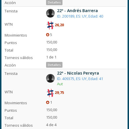
Detalles
22º - Andrés Barrera
ID. 200189, ES: UY, Edad: 40
26,20
5
150,00
150,00
1 de 1
Detalles
22º - Nicolas Pereyra
ID. 409375, ES: UY, Edad: 41
Aut
29,75
1
150,00
150,00
4 de 4