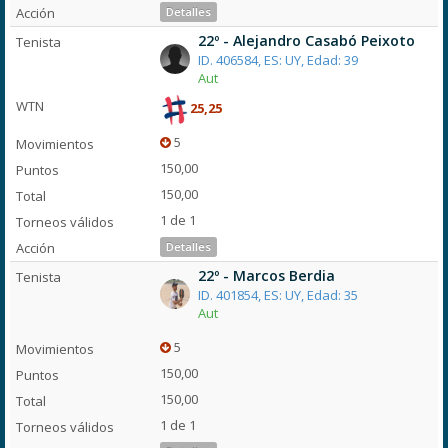
Detalles
22º - Alejandro Casabó Peixoto
ID. 406584, ES: UY, Edad: 39
Aut
25,25
5
150,00
150,00
1 de 1
Detalles
22º - Marcos Berdia
ID. 401854, ES: UY, Edad: 35
Aut
5
150,00
150,00
1 de 1