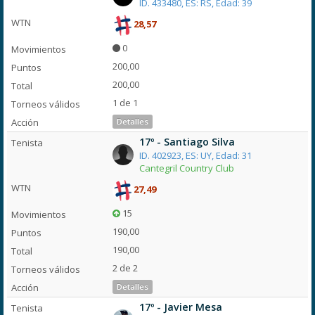
ID. 433480, ES: RS, Edad: 39
28,57
0
200,00
200,00
1 de 1
Detalles
17º - Santiago Silva
ID. 402923, ES: UY, Edad: 31
Cantegril Country Club
27,49
15
190,00
190,00
2 de 2
Detalles
17º - Javier Mesa