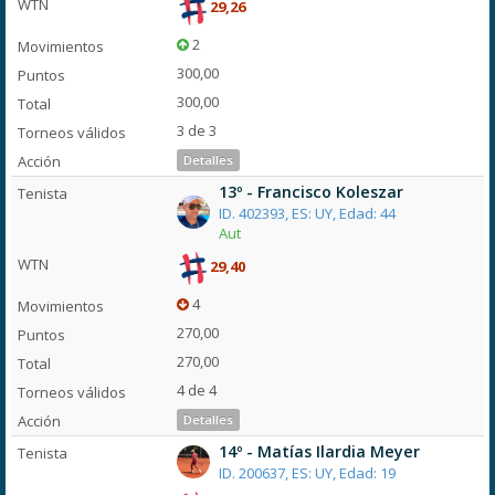
29,26
2
300,00
300,00
3 de 3
Detalles
13º - Francisco Koleszar
ID. 402393, ES: UY, Edad: 44
Aut
29,40
4
270,00
270,00
4 de 4
Detalles
14º - Matías Ilardia Meyer
ID. 200637, ES: UY, Edad: 19