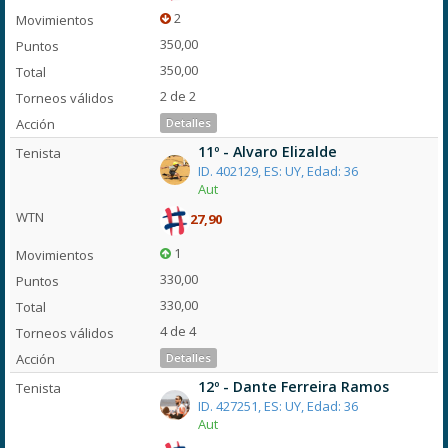
2
350,00
350,00
2 de 2
Detalles
11º - Alvaro Elizalde
ID. 402129, ES: UY, Edad: 36
Aut
27,90
1
330,00
330,00
4 de 4
Detalles
12º - Dante Ferreira Ramos
ID. 427251, ES: UY, Edad: 36
Aut