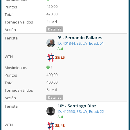
420,00
420,00
4 de 4
Detalles
9º - Fernando Pallares
ID. 401844, ES: UY, Edad: 51
Aut
29,28
1
400,00
400,00
6 de 6
Detalles
10º - Santiago Diaz
ID. 412550, ES: UY, Edad: 22
Aut
25,48