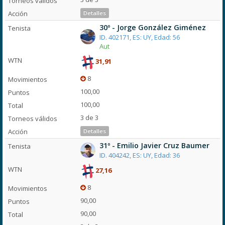
Detalles
30º - Jorge González Giménez
ID. 402171, ES: UY, Edad: 56
Aut
31,91
8
100,00
100,00
3 de 3
Detalles
31º - Emilio Javier Cruz Baumer
ID. 404242, ES: UY, Edad: 36
27,16
8
90,00
90,00