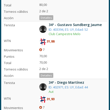
80,00
2 de 2
Detalles
34º - Gustavo Sundberg Jaume
ID. 403394, ES: UY, Edad: 52
Club Campestre Melo
31,88
7
70,00
70,00
2 de 2
Detalles
34º - Diego Martínez
ID. 402971, ES: UY, Edad: 44
Aut
31,93
7