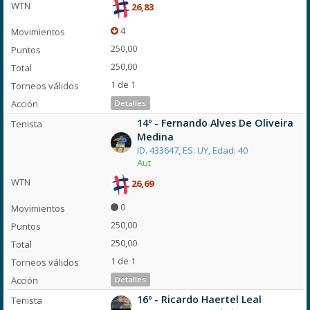
26,83
4
250,00
250,00
1 de 1
Detalles
14º - Fernando Alves De Oliveira
Medina
ID. 433647, ES: UY, Edad: 40
Aut
26,69
0
250,00
250,00
1 de 1
Detalles
16º - Ricardo Haertel Leal