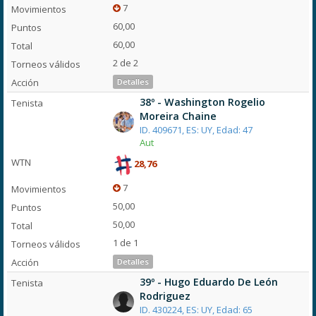
7
60,00
60,00
2 de 2
Detalles
38º - Washington Rogelio
Moreira Chaine
ID. 409671, ES: UY, Edad: 47
Aut
28,76
7
50,00
50,00
1 de 1
Detalles
39º - Hugo Eduardo De León
Rodriguez
ID. 430224, ES: UY, Edad: 65