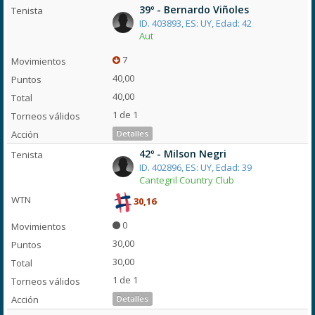
39º - Bernardo Viñoles
ID. 403893, ES: UY, Edad: 42
Aut
7
40,00
40,00
1 de 1
Detalles
42º - Milson Negri
ID. 402896, ES: UY, Edad: 39
Cantegril Country Club
30,16
0
30,00
30,00
1 de 1
Detalles