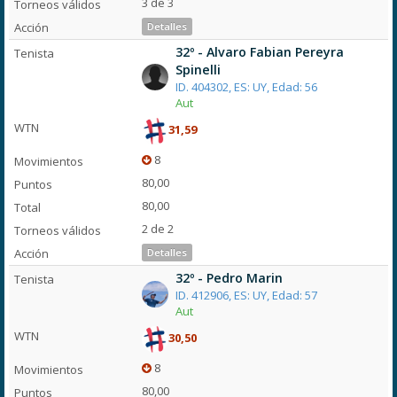
3 de 3
Detalles
32º - Alvaro Fabian Pereyra
Spinelli
ID. 404302, ES: UY, Edad: 56
Aut
31,59
8
80,00
80,00
2 de 2
Detalles
32º - Pedro Marin
ID. 412906, ES: UY, Edad: 57
Aut
30,50
8
80,00