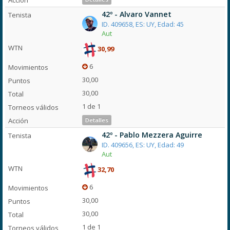
42º - Alvaro Vannet
ID. 409658, ES: UY, Edad: 45
Aut
30,99
6
30,00
30,00
1 de 1
Detalles
42º - Pablo Mezzera Aguirre
ID. 409656, ES: UY, Edad: 49
Aut
32,70
6
30,00
30,00
1 de 1