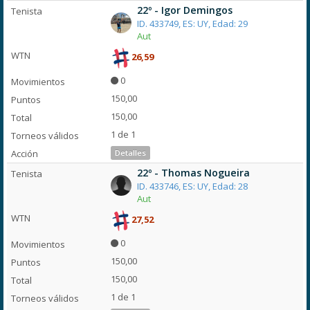
22º - Igor Demingos
ID. 433749, ES: UY, Edad: 29
Aut
26,59
0
150,00
150,00
1 de 1
Detalles
22º - Thomas Nogueira
ID. 433746, ES: UY, Edad: 28
Aut
27,52
0
150,00
150,00
1 de 1