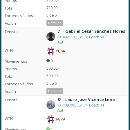
710,00
710,00
5 de 5
Detalles
7º - Gabriel Cesar Sánchez Flores
ID. 402113, ES: UY, Edad: 50
Aut
31,84
0
500,00
500,00
5 de 5
Detalles
8º - Lauro Jose Vicente Lima
ID. 409306, ES: UY, Edad: 34
Aut
24,79
5