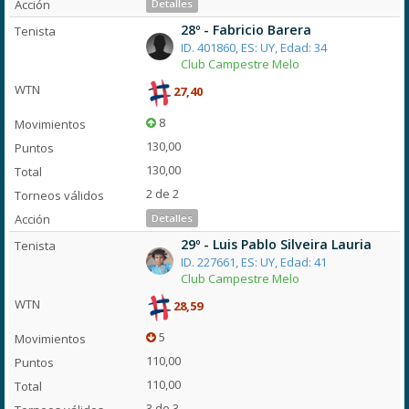
Detalles
28º - Fabricio Barera
ID. 401860, ES: UY, Edad: 34
Club Campestre Melo
27,40
8
130,00
130,00
2 de 2
Detalles
29º - Luis Pablo Silveira Lauria
ID. 227661, ES: UY, Edad: 41
Club Campestre Melo
28,59
5
110,00
110,00
3 de 3