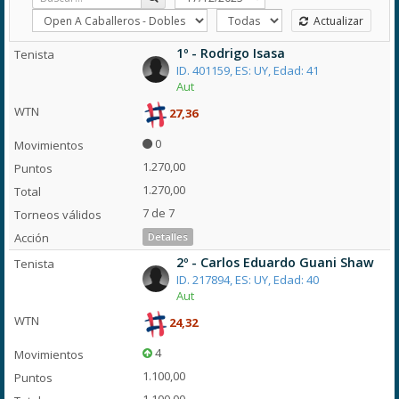
Actualizar
1º - Rodrigo Isasa
ID. 401159, ES: UY, Edad: 41
Aut
27,36
0
1.270,00
1.270,00
7 de 7
Detalles
2º - Carlos Eduardo Guani Shaw
ID. 217894, ES: UY, Edad: 40
Aut
24,32
4
1.100,00