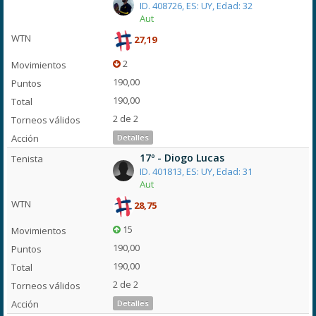
ID. 408726, ES: UY, Edad: 32
Aut
27,19
2
190,00
190,00
2 de 2
Detalles
17º - Diogo Lucas
ID. 401813, ES: UY, Edad: 31
Aut
28,75
15
190,00
190,00
2 de 2
Detalles