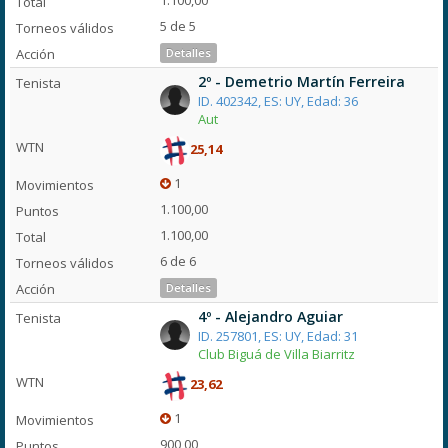
1.100,00
5 de 5
Detalles
2º - Demetrio Martín Ferreira
ID. 402342, ES: UY, Edad: 36
Aut
25,14
1
1.100,00
1.100,00
6 de 6
Detalles
4º - Alejandro Aguiar
ID. 257801, ES: UY, Edad: 31
Club Biguá de Villa Biarritz
23,62
1
900,00