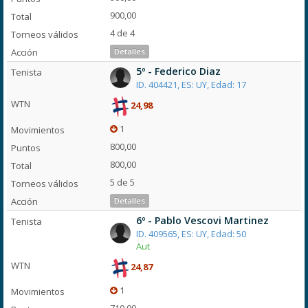
900,00
4 de 4
Detalles
5º - Federico Diaz
ID. 404421, ES: UY, Edad: 17
24,98
1
800,00
800,00
5 de 5
Detalles
6º - Pablo Vescovi Martinez
ID. 409565, ES: UY, Edad: 50
Aut
24,87
1