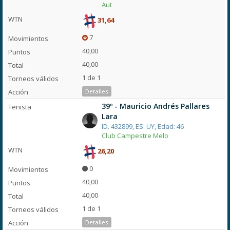
Aut
31,64
7
40,00
40,00
1 de 1
Detalles
39º - Mauricio Andrés Pallares
Lara
ID. 432899, ES: UY, Edad: 46
Club Campestre Melo
26,20
0
40,00
40,00
1 de 1
Detalles